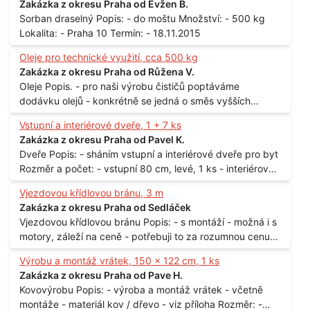
Zakázka z okresu Praha od Evžen B.
Sorban draselný Popis: - do moštu Množství: - 500 kg
Lokalita: - Praha 10 Termín: - 18.11.2015
Oleje pro technické využití, cca 500 kg
Zakázka z okresu Praha od Růžena V.
Oleje Popis. - pro naši výrobu čističů poptáváme
dodávku olejů - konkrétně se jedná o směs vyšších
mastných kyselin s převahou olejové kyseliny - účelem je
Vstupní a interiérové dveře, 1 + 7 ks
technické využití - hustota při 20°C - cca 870 kg / m3
Zakázka z okresu Praha od Pavel K.
Balení: - po 190 kg v sudu Množství: - cca 500 kg - roční
Dveře Popis: - sháním vstupní a interiérové dveře pro byt
spotřeba Lokalita: - Praha
Rozměr a počet: - vstupní 80 cm, levé, 1 ks - interiérové
80 cm, levé, 2 ks - 80 cm, pravé, 3 ks - 60 cm, levé, 2 ks
Vjezdovou křídlovou bránu, 3 m
Lokalita: - Praha 10
Zakázka z okresu Praha od Sedláček
Vjezdovou křídlovou bránu Popis: - s montáží - možná i s
motory, záleží na ceně - potřebuji to za rozumnou cenu
Materiál: - ocel Množství: - 1 ks Velikost: - 3 m Lokalita: -
Výrobu a montáž vrátek, 150 x 122 cm, 1 ks
Praha
Zakázka z okresu Praha od Pave H.
Kovovýrobu Popis: - výroba a montáž vrátek - včetně
montáže - materiál kov / dřevo - viz příloha Rozměr: -