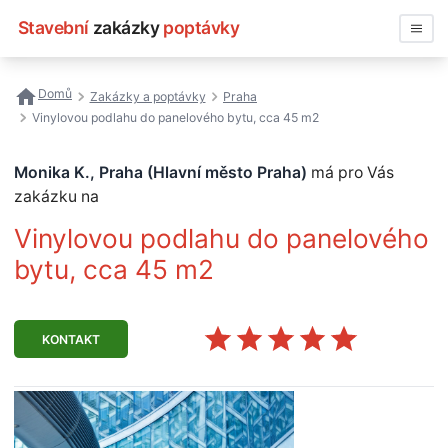
Stavební
zakázky
poptávky
Vyhledávat
Domů
Zakázky a poptávky
Praha
Vinylovou podlahu do panelového bytu, cca 45 m2
Všechny zakázky
Monika K., Praha (Hlavní město Praha)
má pro Vás
Nejčastější vyhledávání
zakázku na
Registrace firmy
Vinylovou podlahu do panelového
bytu, cca 45 m2
KONTAKT