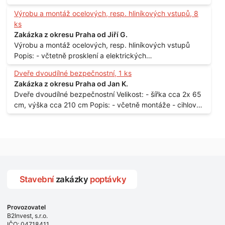
150 x 122 cm Lokalita: - Senohraby Nabídky na e-mail.
Výrobu a montáž ocelových, resp. hliníkových vstupů, 8
ks
Zakázka z okresu Praha od Jiří G.
Výrobu a montáž ocelových, resp. hliníkových vstupů
Popis: - včtetně prosklení a elektrických
samozamýkacích zámků pro panelový dům - jedná se o
Dveře dvoudílné bezpečnostní, 1 ks
vchodové dveře umístěné v zarámovaném a proskleném
Zakázka z okresu Praha od Jan K.
portálu - předmětem dodávky bude i demontáž
Dveře dvoudílné bezpečnostní Velikost: - šířka cca 2x 65
stávajících a už nevyhovujících prosklených,
cm, výška cca 210 cm Popis: - včetně montáže - cihlový
umělohmotných vstupů Množství: - 8 ks Lokalita: - 7, 9,
dům, 2. patro - vchod z chodby - rozměry bez zárubní
11, 13, Praha 10 Strašnice Termín: - III.Q. 2015 Je nutná
Počet: - 1 ks Lokalita: - Praha 7 - Holešovice
návštěva odpovědného pracovníka dodavatele k
zaměření, kalkulace ceny a termínu dodávky.
Stavební
zakázky
poptávky
Provozovatel
B2Invest, s.r.o.
IČO: 04718411