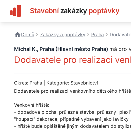
Stavební
zakázky
poptávky
Domů
Zakázky a poptávky
Praha
Dodavatel
Michal K., Praha (Hlavní město Praha)
má pro 
Dodavatele pro realizaci ven
Okres:
Praha
| Kategorie: Stavebnictví
Dodavatele pro realizaci venkovního dětského hřiště
Venkovní hřiště:
- dopadová plocha, průlezná stavba, průlezný "plexi" 
"houpací" dekorace, případné vybavení jako lavičky, 
- hřiště bude opláštěné jiným dodavatelem do styliz