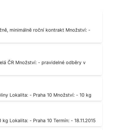
Octan chromitý čistý Popis: - sůl karboxylové kyseliny Lokalita: - Praha 10 Množství: - 10 kg
Sorban draselný Popis: - do moštu Množství: - 500 kg Lokalita: - Praha 10 Termín: - 18.11.2015