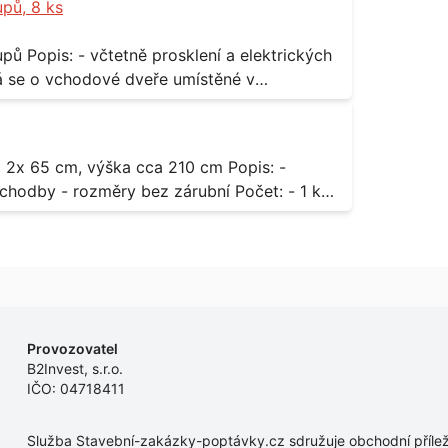
upů, 8 ks
rických
odávky bude i demontáž stávajících a už
 13,
dodávky.
- rozměry bez zárubní Počet: - 1 ks
Provozovatel
B2Invest, s.r.o.
IČO: 04718411
Služba Stavební-zakázky-poptávky.cz sdružuje obchodní příleži