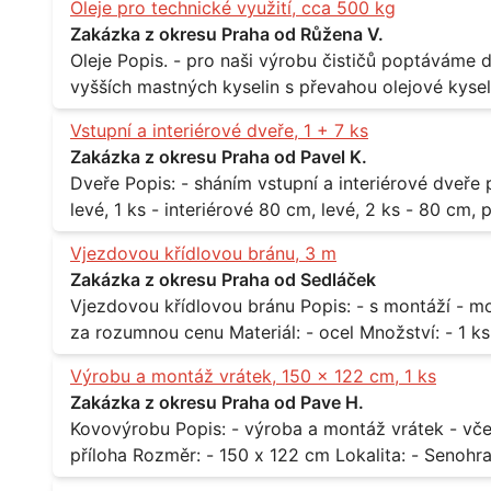
Oleje pro technické využití, cca 500 kg
Zakázka z okresu Praha od Růžena V.
Oleje Popis. - pro naši výrobu čističů poptáváme dodávku olejů - konkrétně se jedná o směs
vyšších mastných kyselin s převahou olejové kyseli
při 20°C - cca 870 kg / m3 Balení: - po 190 kg v sudu Množství: - cca 500 kg - roční spotřeba
Vstupní a interiérové dveře, 1 + 7 ks
Lokalita: - Praha
Zakázka z okresu Praha od Pavel K.
Dveře Popis: - sháním vstupní a interiérové dveře pro byt Rozměr a počet: - vstupní 80 cm,
levé, 1 ks - interiérové 80 cm, levé, 2 ks - 80 cm, pravé, 
Praha 10
Vjezdovou křídlovou bránu, 3 m
Zakázka z okresu Praha od Sedláček
Vjezdovou křídlovou bránu Popis: - s montáží - možná i s motory, záleží na ceně - potřebuji to
Výrobu a montáž vrátek, 150 x 122 cm, 1 ks
Zakázka z okresu Praha od Pave H.
Kovovýrobu Popis: - výroba a montáž vrátek - včetně montáže - materiál kov / dřevo - viz