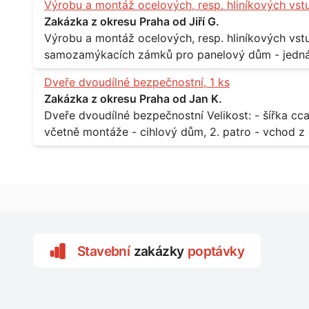
Výrobu a montáž ocelových, resp. hliníkových vst
Zakázka z okresu Praha od Jiří G.
Výrobu a montáž ocelových, resp. hliníkových vstupů Popis: - včtetně prosklení a elekt
samozamýkacích zámků pro panelový dům - jedná se o vchodové dveře umístěné v
zarámovaném a proskleném portálu - předmětem d
Dveře dvoudílné bezpečnostní, 1 ks
nevyhovujících prosklených, umělohmotných vstupů Množství: - 8 ks Lokalita: - 7, 9, 11,
Zakázka z okresu Praha od Jan K.
Praha 10 Strašnice Termín: - III.Q. 2015 Je nutná návštěva odpovědného pracovníka
Dveře dvoudílné bezpečnostní Velikost: - šířka cca 2x 65 cm, výška cca 210 cm Popis: -
dodavatele k zaměření, kalkulace ceny a termínu 
včetně montáže - cihlový dům, 2. patro - vchod z chodby 
Lokalita: - Praha 7 - Holešovice
Stavební
zakázky
poptávky