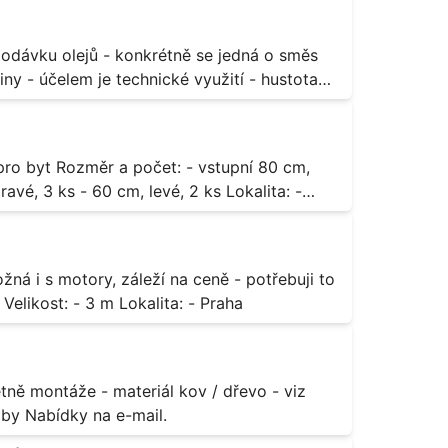
ny - účelem je technické využití - hustota
3 ks - 60 cm, levé, 2 ks Lokalita: -
za rozumnou cenu Materiál: - ocel Množství: - 1 ks Velikost: - 3 m Lokalita: - Praha
příloha Rozměr: - 150 x 122 cm Lokalita: - Senohraby Nabídky na e-mail.