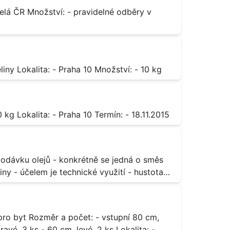
Octan chromitý čistý Popis: - sůl karboxylové kyseliny Lokalita: - Praha 10 Množství: - 10 kg
Sorban draselný Popis: - do moštu Množství: - 500 kg Lokalita: - Praha 10 Termín: - 18.11.2015
ny - účelem je technické využití - hustota
3 ks - 60 cm, levé, 2 ks Lokalita: -