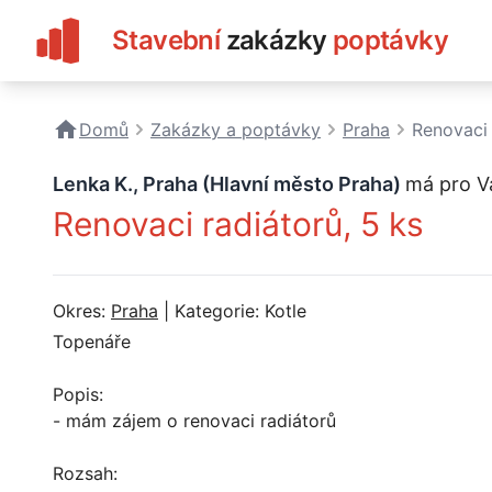
Stavební
zakázky
poptávky
Domů
Zakázky a poptávky
Praha
Renovaci 
Lenka K., Praha (Hlavní město Praha)
má pro V
Renovaci radiátorů, 5 ks
Okres:
Praha
| Kategorie: Kotle
Topenáře
Popis:
- mám zájem o renovaci radiátorů
Rozsah: