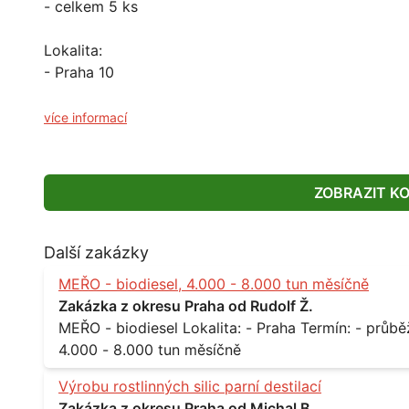
- celkem 5 ks
Lokalita:
- Praha 10
více informací
ZOBRAZIT K
Další zakázky
MEŘO - biodiesel, 4.000 - 8.000 tun měsíčně
Zakázka z okresu Praha od Rudolf Ž.
MEŘO - biodiesel Lokalita: - Praha Termín: - průběžně, minimálně roční kontrakt Množství: -
4.000 - 8.000 tun měsíčně
Výrobu rostlinných silic parní destilací
Zakázka z okresu Praha od Michal B.