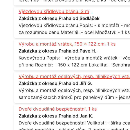
Praha 10
Vjezdovou křídlovou bránu, 3 m
Zakázka z okresu Praha od Sedláček
Vjezdovou křídlovou bránu Popis: - s montáží - možná i s motory, záleží na ceně - potřebuji to
Výrobu a montáž vrátek, 150 x 122 cm, 1 ks
Zakázka z okresu Praha od Pave H.
Kovovýrobu Popis: - výroba a montáž vrátek - včetně montáže - materiál kov / dřevo - viz
Výrobu a montáž ocelových, resp. hliníkových vst
Zakázka z okresu Praha od Jiří G.
Výrobu a montáž ocelových, resp. hliníkových vstupů Popis: - včtetně prosklení a elekt
samozamýkacích zámků pro panelový dům - jedná se o vchodové dveře umístěné v
zarámovaném a proskleném portálu - předmětem d
Dveře dvoudílné bezpečnostní, 1 ks
nevyhovujících prosklených, umělohmotných vstupů Množství: - 8 ks Lokalita: - 7, 9, 11,
Zakázka z okresu Praha od Jan K.
Praha 10 Strašnice Termín: - III.Q. 2015 Je nutná návštěva odpovědného pracovníka
Dveře dvoudílné bezpečnostní Velikost: - šířka cca 2x 65 cm, výška cca 210 cm Popis: -
dodavatele k zaměření, kalkulace ceny a termínu 
včetně montáže - cihlový dům, 2. patro - vchod z chodby 