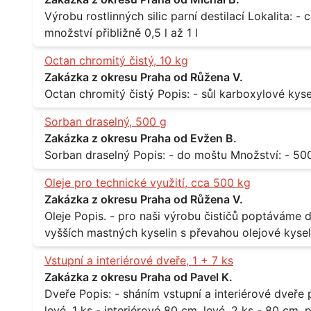
Výrobu rostlinných silic parní destilací Lokalita: - celá ČR Množství: - pravidelné odběry v
množství přibližně 0,5 l až 1 l
Octan chromitý čistý, 10 kg
Zakázka z okresu Praha od Růžena V.
Sorban draselný, 500 g
Zakázka z okresu Praha od Evžen B.
Oleje pro technické využití, cca 500 kg
Zakázka z okresu Praha od Růžena V.
Oleje Popis. - pro naši výrobu čističů poptáváme dodávku olejů - konkrétně se jedná o směs
vyšších mastných kyselin s převahou olejové kyseli
při 20°C - cca 870 kg / m3 Balení: - po 190 kg v sudu Množství: - cca 500 kg - roční spotřeba
Vstupní a interiérové dveře, 1 + 7 ks
Lokalita: - Praha
Zakázka z okresu Praha od Pavel K.
Dveře Popis: - sháním vstupní a interiérové dveře pro byt Rozměr a počet: - vstupní 80 cm,
levé, 1 ks - interiérové 80 cm, levé, 2 ks - 80 cm, pravé, 