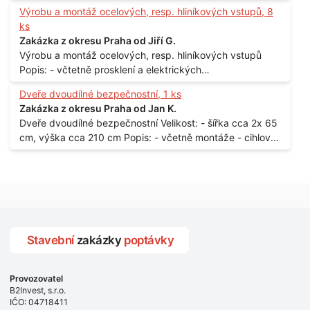
150 x 122 cm Lokalita: - Senohraby Nabídky na e-mail.
Výrobu a montáž ocelových, resp. hliníkových vstupů, 8
ks
Zakázka z okresu Praha od Jiří G.
Výrobu a montáž ocelových, resp. hliníkových vstupů
Popis: - včtetně prosklení a elektrických
samozamýkacích zámků pro panelový dům - jedná se o
Dveře dvoudílné bezpečnostní, 1 ks
vchodové dveře umístěné v zarámovaném a proskleném
Zakázka z okresu Praha od Jan K.
portálu - předmětem dodávky bude i demontáž
Dveře dvoudílné bezpečnostní Velikost: - šířka cca 2x 65
stávajících a už nevyhovujících prosklených,
cm, výška cca 210 cm Popis: - včetně montáže - cihlový
umělohmotných vstupů Množství: - 8 ks Lokalita: - 7, 9,
dům, 2. patro - vchod z chodby - rozměry bez zárubní
11, 13, Praha 10 Strašnice Termín: - III.Q. 2015 Je nutná
Počet: - 1 ks Lokalita: - Praha 7 - Holešovice
návštěva odpovědného pracovníka dodavatele k
zaměření, kalkulace ceny a termínu dodávky.
Stavební
zakázky
poptávky
Provozovatel
B2Invest, s.r.o.
IČO: 04718411