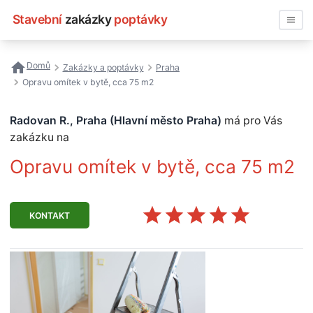
Stavební
zakázky
poptávky
Vyhledávat
Domů
Zakázky a poptávky
Praha
Opravu omítek v bytě, cca 75 m2
Všechny zakázky
Radovan R., Praha (Hlavní město Praha)
má pro Vás
Nejčastější vyhledávání
zakázku na
Registrace firmy
Opravu omítek v bytě, cca 75 m2
KONTAKT