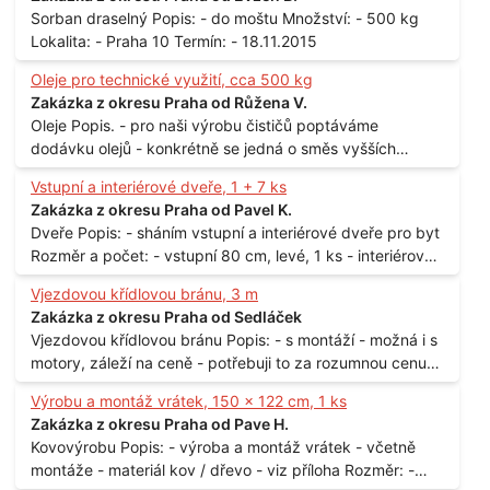
Sorban draselný Popis: - do moštu Množství: - 500 kg
Lokalita: - Praha 10 Termín: - 18.11.2015
Oleje pro technické využití, cca 500 kg
Zakázka z okresu Praha od Růžena V.
Oleje Popis. - pro naši výrobu čističů poptáváme
dodávku olejů - konkrétně se jedná o směs vyšších
mastných kyselin s převahou olejové kyseliny - účelem je
Vstupní a interiérové dveře, 1 + 7 ks
technické využití - hustota při 20°C - cca 870 kg / m3
Zakázka z okresu Praha od Pavel K.
Balení: - po 190 kg v sudu Množství: - cca 500 kg - roční
Dveře Popis: - sháním vstupní a interiérové dveře pro byt
spotřeba Lokalita: - Praha
Rozměr a počet: - vstupní 80 cm, levé, 1 ks - interiérové
80 cm, levé, 2 ks - 80 cm, pravé, 3 ks - 60 cm, levé, 2 ks
Vjezdovou křídlovou bránu, 3 m
Lokalita: - Praha 10
Zakázka z okresu Praha od Sedláček
Vjezdovou křídlovou bránu Popis: - s montáží - možná i s
motory, záleží na ceně - potřebuji to za rozumnou cenu
Materiál: - ocel Množství: - 1 ks Velikost: - 3 m Lokalita: -
Výrobu a montáž vrátek, 150 x 122 cm, 1 ks
Praha
Zakázka z okresu Praha od Pave H.
Kovovýrobu Popis: - výroba a montáž vrátek - včetně
montáže - materiál kov / dřevo - viz příloha Rozměr: -