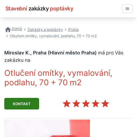
Stavební
zakázky
poptávky
Vyhledávat
Domů
Zakázky a poptávky
Praha
Otlučení omítky, vymalování, podlahu, 70 + 70 m2
Všechny zakázky
Miroslav K., Praha (Hlavní město Praha)
má pro Vás
Nejčastější vyhledávání
zakázku na
Registrace firmy
Otlučení omítky, vymalování,
podlahu, 70 + 70 m2
KONTAKT