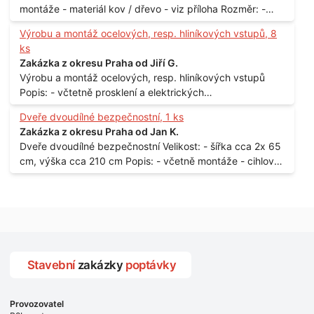
montáže - materiál kov / dřevo - viz příloha Rozměr: -
150 x 122 cm Lokalita: - Senohraby Nabídky na e-mail.
Výrobu a montáž ocelových, resp. hliníkových vstupů, 8
ks
Zakázka z okresu Praha od Jiří G.
Výrobu a montáž ocelových, resp. hliníkových vstupů
Popis: - včtetně prosklení a elektrických
samozamýkacích zámků pro panelový dům - jedná se o
Dveře dvoudílné bezpečnostní, 1 ks
vchodové dveře umístěné v zarámovaném a proskleném
Zakázka z okresu Praha od Jan K.
portálu - předmětem dodávky bude i demontáž
Dveře dvoudílné bezpečnostní Velikost: - šířka cca 2x 65
stávajících a už nevyhovujících prosklených,
cm, výška cca 210 cm Popis: - včetně montáže - cihlový
umělohmotných vstupů Množství: - 8 ks Lokalita: - 7, 9,
dům, 2. patro - vchod z chodby - rozměry bez zárubní
11, 13, Praha 10 Strašnice Termín: - III.Q. 2015 Je nutná
Počet: - 1 ks Lokalita: - Praha 7 - Holešovice
návštěva odpovědného pracovníka dodavatele k
zaměření, kalkulace ceny a termínu dodávky.
Stavební
zakázky
poptávky
Provozovatel