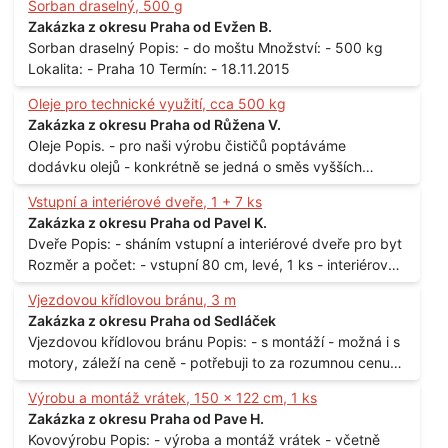
Sorban draselný, 500 g
Zakázka z okresu Praha od Evžen B.
Sorban draselný Popis: - do moštu Množství: - 500 kg
Lokalita: - Praha 10 Termín: - 18.11.2015
Oleje pro technické využití, cca 500 kg
Zakázka z okresu Praha od Růžena V.
Oleje Popis. - pro naši výrobu čističů poptáváme
dodávku olejů - konkrétně se jedná o směs vyšších
mastných kyselin s převahou olejové kyseliny - účelem je
Vstupní a interiérové dveře, 1 + 7 ks
technické využití - hustota při 20°C - cca 870 kg / m3
Zakázka z okresu Praha od Pavel K.
Balení: - po 190 kg v sudu Množství: - cca 500 kg - roční
Dveře Popis: - sháním vstupní a interiérové dveře pro byt
spotřeba Lokalita: - Praha
Rozměr a počet: - vstupní 80 cm, levé, 1 ks - interiérové
80 cm, levé, 2 ks - 80 cm, pravé, 3 ks - 60 cm, levé, 2 ks
Vjezdovou křídlovou bránu, 3 m
Lokalita: - Praha 10
Zakázka z okresu Praha od Sedláček
Vjezdovou křídlovou bránu Popis: - s montáží - možná i s
motory, záleží na ceně - potřebuji to za rozumnou cenu
Materiál: - ocel Množství: - 1 ks Velikost: - 3 m Lokalita: -
Výrobu a montáž vrátek, 150 x 122 cm, 1 ks
Praha
Zakázka z okresu Praha od Pave H.
Kovovýrobu Popis: - výroba a montáž vrátek - včetně