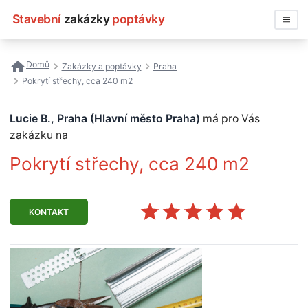
Stavební
zakázky
poptávky
Vyhledávat
Domů
Zakázky a poptávky
Praha
Pokrytí střechy, cca 240 m2
Všechny zakázky
Lucie B., Praha (Hlavní město Praha)
má pro Vás
Nejčastější vyhledávání
zakázku na
Registrace firmy
Pokrytí střechy, cca 240 m2
KONTAKT