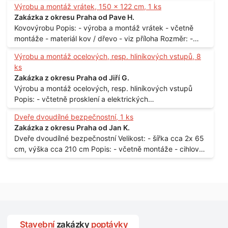
Výrobu a montáž vrátek, 150 x 122 cm, 1 ks
Praha
Zakázka z okresu Praha od Pave H.
Kovovýrobu Popis: - výroba a montáž vrátek - včetně
montáže - materiál kov / dřevo - viz příloha Rozměr: -
150 x 122 cm Lokalita: - Senohraby Nabídky na e-mail.
Výrobu a montáž ocelových, resp. hliníkových vstupů, 8
ks
Zakázka z okresu Praha od Jiří G.
Výrobu a montáž ocelových, resp. hliníkových vstupů
Popis: - včtetně prosklení a elektrických
samozamýkacích zámků pro panelový dům - jedná se o
Dveře dvoudílné bezpečnostní, 1 ks
vchodové dveře umístěné v zarámovaném a proskleném
Zakázka z okresu Praha od Jan K.
portálu - předmětem dodávky bude i demontáž
Dveře dvoudílné bezpečnostní Velikost: - šířka cca 2x 65
stávajících a už nevyhovujících prosklených,
cm, výška cca 210 cm Popis: - včetně montáže - cihlový
umělohmotných vstupů Množství: - 8 ks Lokalita: - 7, 9,
dům, 2. patro - vchod z chodby - rozměry bez zárubní
11, 13, Praha 10 Strašnice Termín: - III.Q. 2015 Je nutná
Počet: - 1 ks Lokalita: - Praha 7 - Holešovice
návštěva odpovědného pracovníka dodavatele k
zaměření, kalkulace ceny a termínu dodávky.
Stavební
zakázky
poptávky