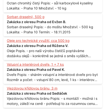
Octan chromitý čistý Popis: - sůl karboxylové kyseliny
Lokalita: - Praha 10 Množství: - 10 kg
Sorban draselný, 500 g
Zakázka z okresu Praha od Evžen B.
Sorban draselný Popis: - do moštu Množství: - 500 kg
Lokalita: - Praha 10 Termín: - 18.11.2015
Oleje pro technické využití, cca 500 kg
Zakázka z okresu Praha od Růžena V.
Oleje Popis. - pro naši výrobu čističů poptáváme
dodávku olejů - konkrétně se jedná o směs vyšších
mastných kyselin s převahou olejové kyseliny - účelem je
Vstupní a interiérové dveře, 1 + 7 ks
technické využití - hustota při 20°C - cca 870 kg / m3
Zakázka z okresu Praha od Pavel K.
Balení: - po 190 kg v sudu Množství: - cca 500 kg - roční
Dveře Popis: - sháním vstupní a interiérové dveře pro byt
spotřeba Lokalita: - Praha
Rozměr a počet: - vstupní 80 cm, levé, 1 ks - interiérové
80 cm, levé, 2 ks - 80 cm, pravé, 3 ks - 60 cm, levé, 2 ks
Vjezdovou křídlovou bránu, 3 m
Lokalita: - Praha 10
Zakázka z okresu Praha od Sedláček
Vjezdovou křídlovou bránu Popis: - s montáží - možná i s
motory, záleží na ceně - potřebuji to za rozumnou cenu
Materiál: - ocel Množství: - 1 ks Velikost: - 3 m Lokalita: -