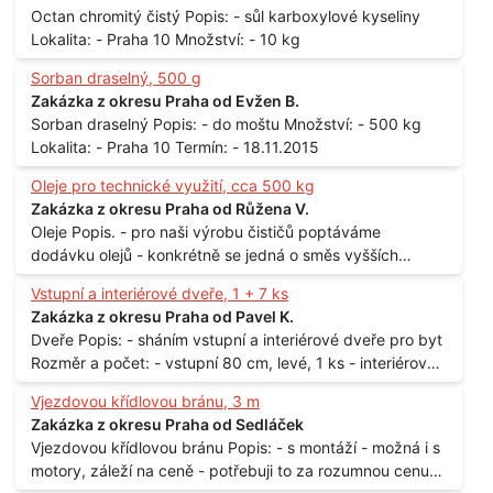
Octan chromitý čistý Popis: - sůl karboxylové kyseliny
Lokalita: - Praha 10 Množství: - 10 kg
Sorban draselný, 500 g
Zakázka z okresu Praha od Evžen B.
Sorban draselný Popis: - do moštu Množství: - 500 kg
Lokalita: - Praha 10 Termín: - 18.11.2015
Oleje pro technické využití, cca 500 kg
Zakázka z okresu Praha od Růžena V.
Oleje Popis. - pro naši výrobu čističů poptáváme
dodávku olejů - konkrétně se jedná o směs vyšších
mastných kyselin s převahou olejové kyseliny - účelem je
Vstupní a interiérové dveře, 1 + 7 ks
technické využití - hustota při 20°C - cca 870 kg / m3
Zakázka z okresu Praha od Pavel K.
Balení: - po 190 kg v sudu Množství: - cca 500 kg - roční
Dveře Popis: - sháním vstupní a interiérové dveře pro byt
spotřeba Lokalita: - Praha
Rozměr a počet: - vstupní 80 cm, levé, 1 ks - interiérové
80 cm, levé, 2 ks - 80 cm, pravé, 3 ks - 60 cm, levé, 2 ks
Vjezdovou křídlovou bránu, 3 m
Lokalita: - Praha 10
Zakázka z okresu Praha od Sedláček
Vjezdovou křídlovou bránu Popis: - s montáží - možná i s
motory, záleží na ceně - potřebuji to za rozumnou cenu