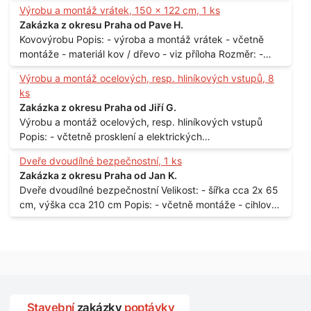
Materiál: - ocel Množství: - 1 ks Velikost: - 3 m Lokalita: -
Výrobu a montáž vrátek, 150 x 122 cm, 1 ks
Praha
Zakázka z okresu Praha od Pave H.
Kovovýrobu Popis: - výroba a montáž vrátek - včetně
montáže - materiál kov / dřevo - viz příloha Rozměr: -
150 x 122 cm Lokalita: - Senohraby Nabídky na e-mail.
Výrobu a montáž ocelových, resp. hliníkových vstupů, 8
ks
Zakázka z okresu Praha od Jiří G.
Výrobu a montáž ocelových, resp. hliníkových vstupů
Popis: - včtetně prosklení a elektrických
samozamýkacích zámků pro panelový dům - jedná se o
Dveře dvoudílné bezpečnostní, 1 ks
vchodové dveře umístěné v zarámovaném a proskleném
Zakázka z okresu Praha od Jan K.
portálu - předmětem dodávky bude i demontáž
Dveře dvoudílné bezpečnostní Velikost: - šířka cca 2x 65
stávajících a už nevyhovujících prosklených,
cm, výška cca 210 cm Popis: - včetně montáže - cihlový
umělohmotných vstupů Množství: - 8 ks Lokalita: - 7, 9,
dům, 2. patro - vchod z chodby - rozměry bez zárubní
11, 13, Praha 10 Strašnice Termín: - III.Q. 2015 Je nutná
Počet: - 1 ks Lokalita: - Praha 7 - Holešovice
návštěva odpovědného pracovníka dodavatele k
zaměření, kalkulace ceny a termínu dodávky.
Stavební
zakázky
poptávky