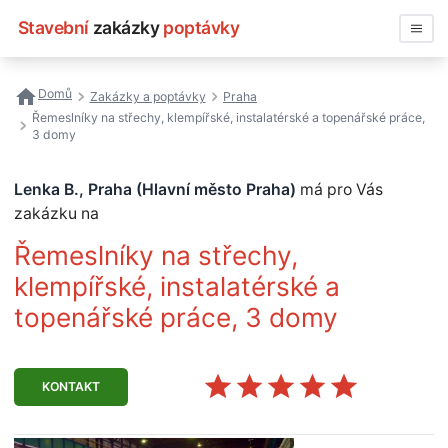
Stavební
zakázky
poptávky
Vyhledávat
Domů
Zakázky a poptávky
Praha
Řemeslníky na střechy, klempířské, instalatérské a topenářské práce,
Všechny zakázky
3 domy
Nejčastější vyhledávání
Lenka B., Praha (Hlavní město Praha)
má pro Vás
zakázku na
Registrace firmy
Řemeslníky na střechy,
klempířské, instalatérské a
topenářské práce, 3 domy
KONTAKT