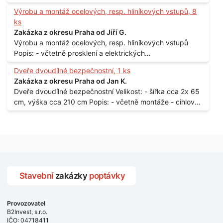
150 x 122 cm Lokalita: - Senohraby Nabídky na e-mail.
Výrobu a montáž ocelových, resp. hliníkových vstupů, 8
ks
Zakázka z okresu Praha od Jiří G.
Výrobu a montáž ocelových, resp. hliníkových vstupů
Popis: - včtetně prosklení a elektrických
samozamýkacích zámků pro panelový dům - jedná se o
Dveře dvoudílné bezpečnostní, 1 ks
vchodové dveře umístěné v zarámovaném a proskleném
Zakázka z okresu Praha od Jan K.
portálu - předmětem dodávky bude i demontáž
Dveře dvoudílné bezpečnostní Velikost: - šířka cca 2x 65
stávajících a už nevyhovujících prosklených,
cm, výška cca 210 cm Popis: - včetně montáže - cihlový
umělohmotných vstupů Množství: - 8 ks Lokalita: - 7, 9,
dům, 2. patro - vchod z chodby - rozměry bez zárubní
11, 13, Praha 10 Strašnice Termín: - III.Q. 2015 Je nutná
Počet: - 1 ks Lokalita: - Praha 7 - Holešovice
návštěva odpovědného pracovníka dodavatele k
zaměření, kalkulace ceny a termínu dodávky.
Stavební
zakázky
poptávky
Provozovatel
B2Invest, s.r.o.
IČO: 04718411