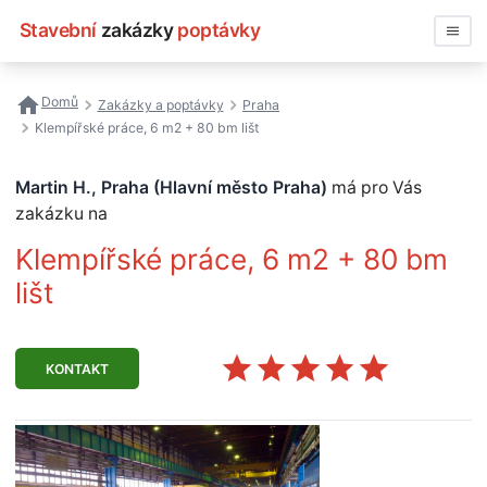
Stavební
zakázky
poptávky
Vyhledávat
Domů
Zakázky a poptávky
Praha
Klempířské práce, 6 m2 + 80 bm lišt
Všechny zakázky
Martin H., Praha (Hlavní město Praha)
má pro Vás
Nejčastější vyhledávání
zakázku na
Registrace firmy
Klempířské práce, 6 m2 + 80 bm
lišt
KONTAKT