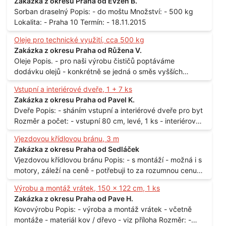
Zakázka z okresu Praha od Evžen B.
Sorban draselný Popis: - do moštu Množství: - 500 kg
Lokalita: - Praha 10 Termín: - 18.11.2015
Oleje pro technické využití, cca 500 kg
Zakázka z okresu Praha od Růžena V.
Oleje Popis. - pro naši výrobu čističů poptáváme
dodávku olejů - konkrétně se jedná o směs vyšších
mastných kyselin s převahou olejové kyseliny - účelem je
Vstupní a interiérové dveře, 1 + 7 ks
technické využití - hustota při 20°C - cca 870 kg / m3
Zakázka z okresu Praha od Pavel K.
Balení: - po 190 kg v sudu Množství: - cca 500 kg - roční
Dveře Popis: - sháním vstupní a interiérové dveře pro byt
spotřeba Lokalita: - Praha
Rozměr a počet: - vstupní 80 cm, levé, 1 ks - interiérové
80 cm, levé, 2 ks - 80 cm, pravé, 3 ks - 60 cm, levé, 2 ks
Vjezdovou křídlovou bránu, 3 m
Lokalita: - Praha 10
Zakázka z okresu Praha od Sedláček
Vjezdovou křídlovou bránu Popis: - s montáží - možná i s
motory, záleží na ceně - potřebuji to za rozumnou cenu
Materiál: - ocel Množství: - 1 ks Velikost: - 3 m Lokalita: -
Výrobu a montáž vrátek, 150 x 122 cm, 1 ks
Praha
Zakázka z okresu Praha od Pave H.
Kovovýrobu Popis: - výroba a montáž vrátek - včetně
montáže - materiál kov / dřevo - viz příloha Rozměr: -