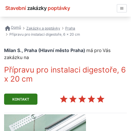
Stavební
zakázky
poptávky
Vyhledávat
Domů
Zakázky a poptávky
Praha
Přípravu pro instalaci digestoře, 6 x 20 cm
Všechny zakázky
Milan S., Praha (Hlavní město Praha)
má pro Vás
Nejčastější vyhledávání
zakázku na
Registrace firmy
Přípravu pro instalaci digestoře, 6
x 20 cm
KONTAKT