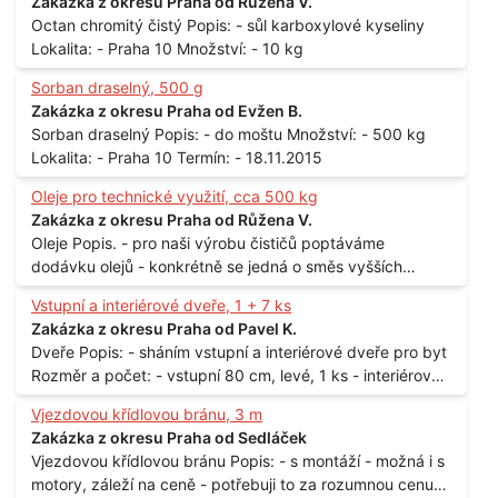
Zakázka z okresu Praha od Růžena V.
Octan chromitý čistý Popis: - sůl karboxylové kyseliny
Lokalita: - Praha 10 Množství: - 10 kg
Sorban draselný, 500 g
Zakázka z okresu Praha od Evžen B.
Sorban draselný Popis: - do moštu Množství: - 500 kg
Lokalita: - Praha 10 Termín: - 18.11.2015
Oleje pro technické využití, cca 500 kg
Zakázka z okresu Praha od Růžena V.
Oleje Popis. - pro naši výrobu čističů poptáváme
dodávku olejů - konkrétně se jedná o směs vyšších
mastných kyselin s převahou olejové kyseliny - účelem je
Vstupní a interiérové dveře, 1 + 7 ks
technické využití - hustota při 20°C - cca 870 kg / m3
Zakázka z okresu Praha od Pavel K.
Balení: - po 190 kg v sudu Množství: - cca 500 kg - roční
Dveře Popis: - sháním vstupní a interiérové dveře pro byt
spotřeba Lokalita: - Praha
Rozměr a počet: - vstupní 80 cm, levé, 1 ks - interiérové
80 cm, levé, 2 ks - 80 cm, pravé, 3 ks - 60 cm, levé, 2 ks
Vjezdovou křídlovou bránu, 3 m
Lokalita: - Praha 10
Zakázka z okresu Praha od Sedláček
Vjezdovou křídlovou bránu Popis: - s montáží - možná i s
motory, záleží na ceně - potřebuji to za rozumnou cenu