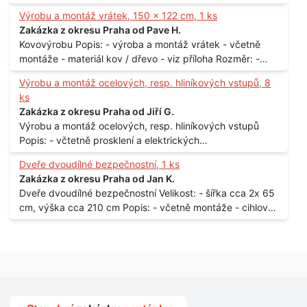
Materiál: - ocel Množství: - 1 ks Velikost: - 3 m Lokalita: -
Výrobu a montáž vrátek, 150 x 122 cm, 1 ks
Praha
Zakázka z okresu Praha od Pave H.
Kovovýrobu Popis: - výroba a montáž vrátek - včetně
montáže - materiál kov / dřevo - viz příloha Rozměr: -
150 x 122 cm Lokalita: - Senohraby Nabídky na e-mail.
Výrobu a montáž ocelových, resp. hliníkových vstupů, 8
ks
Zakázka z okresu Praha od Jiří G.
Výrobu a montáž ocelových, resp. hliníkových vstupů
Popis: - včtetně prosklení a elektrických
samozamýkacích zámků pro panelový dům - jedná se o
Dveře dvoudílné bezpečnostní, 1 ks
vchodové dveře umístěné v zarámovaném a proskleném
Zakázka z okresu Praha od Jan K.
portálu - předmětem dodávky bude i demontáž
Dveře dvoudílné bezpečnostní Velikost: - šířka cca 2x 65
stávajících a už nevyhovujících prosklených,
cm, výška cca 210 cm Popis: - včetně montáže - cihlový
umělohmotných vstupů Množství: - 8 ks Lokalita: - 7, 9,
dům, 2. patro - vchod z chodby - rozměry bez zárubní
11, 13, Praha 10 Strašnice Termín: - III.Q. 2015 Je nutná
Počet: - 1 ks Lokalita: - Praha 7 - Holešovice
návštěva odpovědného pracovníka dodavatele k
zaměření, kalkulace ceny a termínu dodávky.