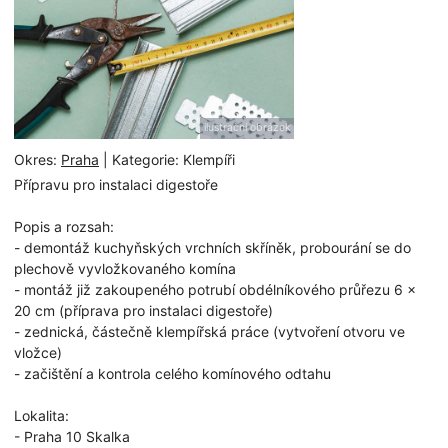
ilustrační obrázek
Okres:
Praha
| Kategorie: Klempíři
Přípravu pro instalaci digestoře
Popis a rozsah:
- demontáž kuchyňských vrchních skříněk, probourání se do
plechově vyvložkovaného komína
- montáž již zakoupeného potrubí obdélníkového průřezu 6 x
20 cm (příprava pro instalaci digestoře)
- zednická, částečně klempířská práce (vytvoření otvoru ve
vložce)
- začištění a kontrola celého komínového odtahu
Lokalita:
- Praha 10 Skalka