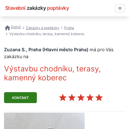
Stavební
zakázky
poptávky
Vyhledávat
Domů
Zakázky a poptávky
Praha
Výstavbu chodníku, terasy, kamenný koberec
Všechny zakázky
Zuzana S., Praha (Hlavní město Praha)
má pro Vás
Nejčastější vyhledávání
zakázku na
Registrace firmy
Výstavbu chodníku, terasy,
kamenný koberec
KONTAKT