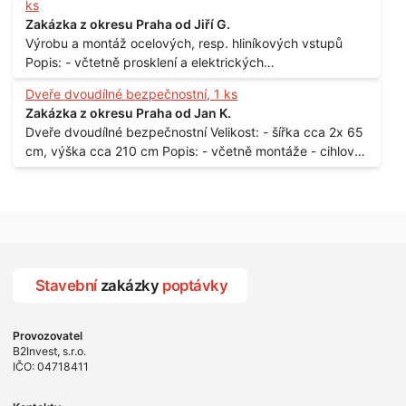
ks
Zakázka z okresu Praha od Jiří G.
Výrobu a montáž ocelových, resp. hliníkových vstupů
Popis: - včtetně prosklení a elektrických
samozamýkacích zámků pro panelový dům - jedná se o
Dveře dvoudílné bezpečnostní, 1 ks
vchodové dveře umístěné v zarámovaném a proskleném
Zakázka z okresu Praha od Jan K.
portálu - předmětem dodávky bude i demontáž
Dveře dvoudílné bezpečnostní Velikost: - šířka cca 2x 65
stávajících a už nevyhovujících prosklených,
cm, výška cca 210 cm Popis: - včetně montáže - cihlový
umělohmotných vstupů Množství: - 8 ks Lokalita: - 7, 9,
dům, 2. patro - vchod z chodby - rozměry bez zárubní
11, 13, Praha 10 Strašnice Termín: - III.Q. 2015 Je nutná
Počet: - 1 ks Lokalita: - Praha 7 - Holešovice
návštěva odpovědného pracovníka dodavatele k
zaměření, kalkulace ceny a termínu dodávky.
Stavební
zakázky
poptávky
Provozovatel
B2Invest, s.r.o.
IČO: 04718411