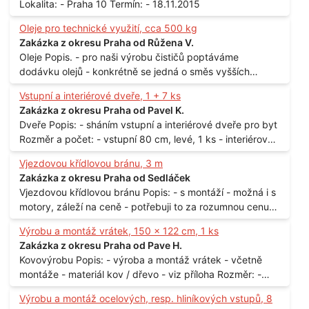
Lokalita: - Praha 10 Termín: - 18.11.2015
Oleje pro technické využití, cca 500 kg
Zakázka z okresu Praha od Růžena V.
Oleje Popis. - pro naši výrobu čističů poptáváme
dodávku olejů - konkrétně se jedná o směs vyšších
mastných kyselin s převahou olejové kyseliny - účelem je
Vstupní a interiérové dveře, 1 + 7 ks
technické využití - hustota při 20°C - cca 870 kg / m3
Zakázka z okresu Praha od Pavel K.
Balení: - po 190 kg v sudu Množství: - cca 500 kg - roční
Dveře Popis: - sháním vstupní a interiérové dveře pro byt
spotřeba Lokalita: - Praha
Rozměr a počet: - vstupní 80 cm, levé, 1 ks - interiérové
80 cm, levé, 2 ks - 80 cm, pravé, 3 ks - 60 cm, levé, 2 ks
Vjezdovou křídlovou bránu, 3 m
Lokalita: - Praha 10
Zakázka z okresu Praha od Sedláček
Vjezdovou křídlovou bránu Popis: - s montáží - možná i s
motory, záleží na ceně - potřebuji to za rozumnou cenu
Materiál: - ocel Množství: - 1 ks Velikost: - 3 m Lokalita: -
Výrobu a montáž vrátek, 150 x 122 cm, 1 ks
Praha
Zakázka z okresu Praha od Pave H.
Kovovýrobu Popis: - výroba a montáž vrátek - včetně
montáže - materiál kov / dřevo - viz příloha Rozměr: -
150 x 122 cm Lokalita: - Senohraby Nabídky na e-mail.
Výrobu a montáž ocelových, resp. hliníkových vstupů, 8