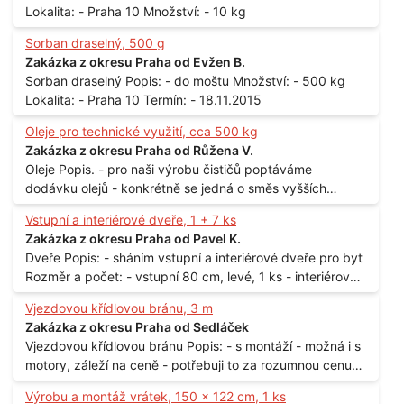
Lokalita: - Praha 10 Množství: - 10 kg
Sorban draselný, 500 g
Zakázka z okresu Praha od Evžen B.
Sorban draselný Popis: - do moštu Množství: - 500 kg
Lokalita: - Praha 10 Termín: - 18.11.2015
Oleje pro technické využití, cca 500 kg
Zakázka z okresu Praha od Růžena V.
Oleje Popis. - pro naši výrobu čističů poptáváme
dodávku olejů - konkrétně se jedná o směs vyšších
mastných kyselin s převahou olejové kyseliny - účelem je
Vstupní a interiérové dveře, 1 + 7 ks
technické využití - hustota při 20°C - cca 870 kg / m3
Zakázka z okresu Praha od Pavel K.
Balení: - po 190 kg v sudu Množství: - cca 500 kg - roční
Dveře Popis: - sháním vstupní a interiérové dveře pro byt
spotřeba Lokalita: - Praha
Rozměr a počet: - vstupní 80 cm, levé, 1 ks - interiérové
80 cm, levé, 2 ks - 80 cm, pravé, 3 ks - 60 cm, levé, 2 ks
Vjezdovou křídlovou bránu, 3 m
Lokalita: - Praha 10
Zakázka z okresu Praha od Sedláček
Vjezdovou křídlovou bránu Popis: - s montáží - možná i s
motory, záleží na ceně - potřebuji to za rozumnou cenu
Materiál: - ocel Množství: - 1 ks Velikost: - 3 m Lokalita: -
Výrobu a montáž vrátek, 150 x 122 cm, 1 ks
Praha