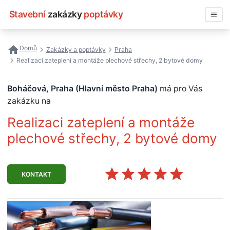
Stavební
zakázky
poptávky
Vyhledávat
Domů
Zakázky a poptávky
Praha
Realizaci zateplení a montáže plechové střechy, 2 bytové domy
Všechny zakázky
Boháčová, Praha (Hlavní město Praha)
má pro Vás
Nejčastější vyhledávání
zakázku na
Registrace firmy
Realizaci zateplení a montáže
plechové střechy, 2 bytové domy
KONTAKT