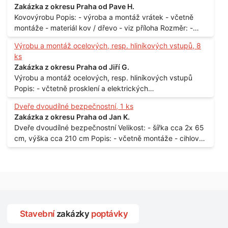
Zakázka z okresu Praha od Pave H.
Kovovýrobu Popis: - výroba a montáž vrátek - včetně
montáže - materiál kov / dřevo - viz příloha Rozměr: -
150 x 122 cm Lokalita: - Senohraby Nabídky na e-mail.
Výrobu a montáž ocelových, resp. hliníkových vstupů, 8
ks
Zakázka z okresu Praha od Jiří G.
Výrobu a montáž ocelových, resp. hliníkových vstupů
Popis: - včtetně prosklení a elektrických
samozamýkacích zámků pro panelový dům - jedná se o
Dveře dvoudílné bezpečnostní, 1 ks
vchodové dveře umístěné v zarámovaném a proskleném
Zakázka z okresu Praha od Jan K.
portálu - předmětem dodávky bude i demontáž
Dveře dvoudílné bezpečnostní Velikost: - šířka cca 2x 65
stávajících a už nevyhovujících prosklených,
cm, výška cca 210 cm Popis: - včetně montáže - cihlový
umělohmotných vstupů Množství: - 8 ks Lokalita: - 7, 9,
dům, 2. patro - vchod z chodby - rozměry bez zárubní
11, 13, Praha 10 Strašnice Termín: - III.Q. 2015 Je nutná
Počet: - 1 ks Lokalita: - Praha 7 - Holešovice
návštěva odpovědného pracovníka dodavatele k
zaměření, kalkulace ceny a termínu dodávky.
Stavební
zakázky
poptávky