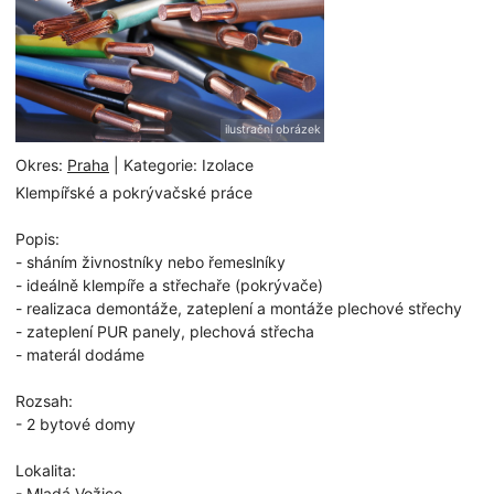
ilustrační obrázek
Okres:
Praha
| Kategorie: Izolace
Klempířské a pokrývačské práce
Popis:
- sháním živnostníky nebo řemeslníky
- ideálně klempíře a střechaře (pokrývače)
- realizaca demontáže, zateplení a montáže plechové střechy
- zateplení PUR panely, plechová střecha
- materál dodáme
Rozsah:
- 2 bytové domy
Lokalita:
- Mladá Vožice