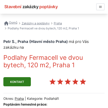
Stavební
zakázky
poptávky
Vyhledávat
Domů
Zakázky a poptávky
Praha
Podlahy Fermacell ve dvou bytech, 120 m2, Praha 1
Všechny zakázky
Petr S., Praha (Hlavní město Praha)
má pro Vás
Nejčastější vyhledávání
zakázku na
Registrace firmy
Podlahy Fermacell ve dvou
bytech, 120 m2, Praha 1
KONTAKT
Okres:
Praha
| Kategorie: Podlaháři
Poptávám řemeslné práce: