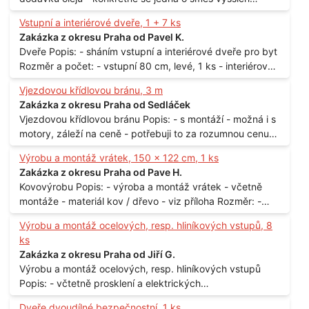
mastných kyselin s převahou olejové kyseliny - účelem je
Vstupní a interiérové dveře, 1 + 7 ks
technické využití - hustota při 20°C - cca 870 kg / m3
Zakázka z okresu Praha od Pavel K.
Balení: - po 190 kg v sudu Množství: - cca 500 kg - roční
Dveře Popis: - sháním vstupní a interiérové dveře pro byt
spotřeba Lokalita: - Praha
Rozměr a počet: - vstupní 80 cm, levé, 1 ks - interiérové
80 cm, levé, 2 ks - 80 cm, pravé, 3 ks - 60 cm, levé, 2 ks
Vjezdovou křídlovou bránu, 3 m
Lokalita: - Praha 10
Zakázka z okresu Praha od Sedláček
Vjezdovou křídlovou bránu Popis: - s montáží - možná i s
motory, záleží na ceně - potřebuji to za rozumnou cenu
Materiál: - ocel Množství: - 1 ks Velikost: - 3 m Lokalita: -
Výrobu a montáž vrátek, 150 x 122 cm, 1 ks
Praha
Zakázka z okresu Praha od Pave H.
Kovovýrobu Popis: - výroba a montáž vrátek - včetně
montáže - materiál kov / dřevo - viz příloha Rozměr: -
150 x 122 cm Lokalita: - Senohraby Nabídky na e-mail.
Výrobu a montáž ocelových, resp. hliníkových vstupů, 8
ks
Zakázka z okresu Praha od Jiří G.
Výrobu a montáž ocelových, resp. hliníkových vstupů
Popis: - včtetně prosklení a elektrických
samozamýkacích zámků pro panelový dům - jedná se o
Dveře dvoudílné bezpečnostní, 1 ks