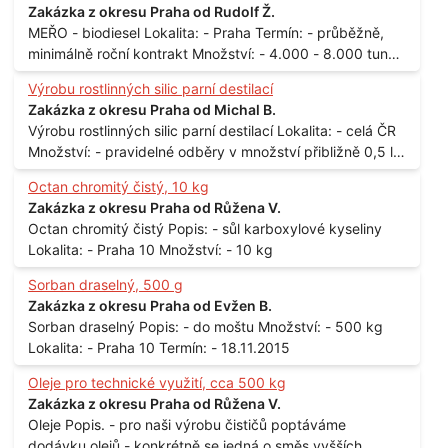
Zakázka z okresu Praha od Rudolf Ž.
MEŘO - biodiesel Lokalita: - Praha Termín: - průběžně,
minimálně roční kontrakt Množství: - 4.000 - 8.000 tun
měsíčně
Výrobu rostlinných silic parní destilací
Zakázka z okresu Praha od Michal B.
Výrobu rostlinných silic parní destilací Lokalita: - celá ČR
Množství: - pravidelné odběry v množství přibližně 0,5 l
až 1 l
Octan chromitý čistý, 10 kg
Zakázka z okresu Praha od Růžena V.
Octan chromitý čistý Popis: - sůl karboxylové kyseliny
Lokalita: - Praha 10 Množství: - 10 kg
Sorban draselný, 500 g
Zakázka z okresu Praha od Evžen B.
Sorban draselný Popis: - do moštu Množství: - 500 kg
Lokalita: - Praha 10 Termín: - 18.11.2015
Oleje pro technické využití, cca 500 kg
Zakázka z okresu Praha od Růžena V.
Oleje Popis. - pro naši výrobu čističů poptáváme
dodávku olejů - konkrétně se jedná o směs vyšších