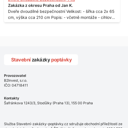
vchodové dveře umístěné v zarámovaném a proskleném
Zakázka z okresu Praha od Jan K.
portálu - předmětem dodávky bude i demontáž
Dveře dvoudílné bezpečnostní Velikost: - šířka cca 2x 65
stávajících a už nevyhovujících prosklených,
cm, výška cca 210 cm Popis: - včetně montáže - cihlový
umělohmotných vstupů Množství: - 8 ks Lokalita: - 7, 9,
dům, 2. patro - vchod z chodby - rozměry bez zárubní
11, 13, Praha 10 Strašnice Termín: - III.Q. 2015 Je nutná
Počet: - 1 ks Lokalita: - Praha 7 - Holešovice
návštěva odpovědného pracovníka dodavatele k
zaměření, kalkulace ceny a termínu dodávky.
Stavební
zakázky
poptávky
Provozovatel
B2Invest, s.r.o.
IČO: 04718411
Kontakty
Šafránkova 1243/3, Stodůlky (Praha 13), 155 00 Praha
Služba Stavební-zakázky-poptávky.cz sdružuje obchodní příležitosti ze