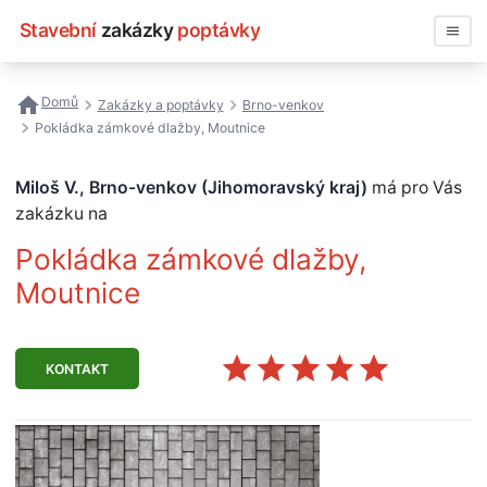
Stavební
zakázky
poptávky
Vyhledávat
Domů
Zakázky a poptávky
Brno-venkov
Pokládka zámkové dlažby, Moutnice
Všechny zakázky
Miloš V., Brno-venkov (Jihomoravský kraj)
má pro Vás
Nejčastější vyhledávání
zakázku na
Registrace firmy
Pokládka zámkové dlažby,
Moutnice
KONTAKT