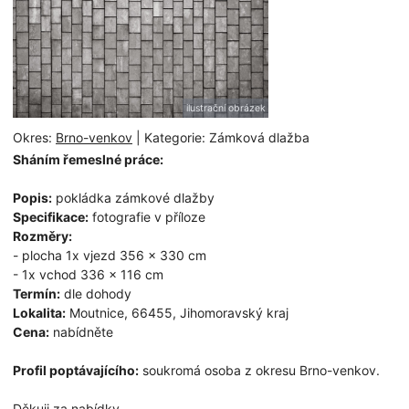
ilustrační obrázek
Okres:
Brno-venkov
| Kategorie: Zámková dlažba
Sháním řemeslné práce:
Popis:
pokládka zámkové dlažby
Specifikace:
fotografie v příloze
Rozměry:
- plocha 1x vjezd 356 x 330 cm
- 1x vchod 336 x 116 cm
Termín:
dle dohody
Lokalita:
Moutnice, 66455, Jihomoravský kraj
Cena:
nabídněte
Profil poptávajícího:
soukromá osoba z okresu Brno-venkov.
Děkuji za nabídky.