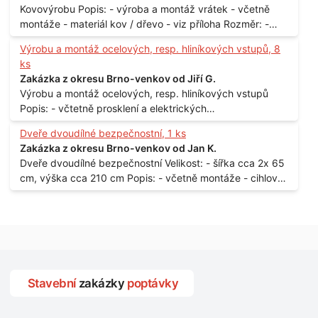
Kovovýrobu Popis: - výroba a montáž vrátek - včetně
montáže - materiál kov / dřevo - viz příloha Rozměr: -
150 x 122 cm Lokalita: - Senohraby Nabídky na e-mail.
Výrobu a montáž ocelových, resp. hliníkových vstupů, 8
ks
Zakázka z okresu Brno-venkov od Jiří G.
Výrobu a montáž ocelových, resp. hliníkových vstupů
Popis: - včtetně prosklení a elektrických
samozamýkacích zámků pro panelový dům - jedná se o
Dveře dvoudílné bezpečnostní, 1 ks
vchodové dveře umístěné v zarámovaném a proskleném
Zakázka z okresu Brno-venkov od Jan K.
portálu - předmětem dodávky bude i demontáž
Dveře dvoudílné bezpečnostní Velikost: - šířka cca 2x 65
stávajících a už nevyhovujících prosklených,
cm, výška cca 210 cm Popis: - včetně montáže - cihlový
umělohmotných vstupů Množství: - 8 ks Lokalita: - 7, 9,
dům, 2. patro - vchod z chodby - rozměry bez zárubní
11, 13, Praha 10 Strašnice Termín: - III.Q. 2015 Je nutná
Počet: - 1 ks Lokalita: - Praha 7 - Holešovice
návštěva odpovědného pracovníka dodavatele k
zaměření, kalkulace ceny a termínu dodávky.
Stavební
zakázky
poptávky