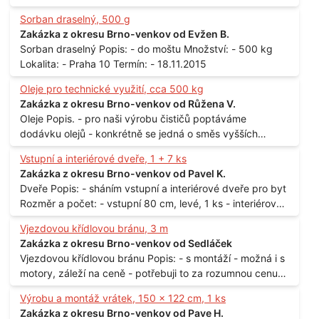
Sorban draselný, 500 g
Zakázka z okresu Brno-venkov od Evžen B.
Sorban draselný Popis: - do moštu Množství: - 500 kg
Lokalita: - Praha 10 Termín: - 18.11.2015
Oleje pro technické využití, cca 500 kg
Zakázka z okresu Brno-venkov od Růžena V.
Oleje Popis. - pro naši výrobu čističů poptáváme
dodávku olejů - konkrétně se jedná o směs vyšších
mastných kyselin s převahou olejové kyseliny - účelem je
Vstupní a interiérové dveře, 1 + 7 ks
technické využití - hustota při 20°C - cca 870 kg / m3
Zakázka z okresu Brno-venkov od Pavel K.
Balení: - po 190 kg v sudu Množství: - cca 500 kg - roční
Dveře Popis: - sháním vstupní a interiérové dveře pro byt
spotřeba Lokalita: - Praha
Rozměr a počet: - vstupní 80 cm, levé, 1 ks - interiérové
80 cm, levé, 2 ks - 80 cm, pravé, 3 ks - 60 cm, levé, 2 ks
Vjezdovou křídlovou bránu, 3 m
Lokalita: - Praha 10
Zakázka z okresu Brno-venkov od Sedláček
Vjezdovou křídlovou bránu Popis: - s montáží - možná i s
motory, záleží na ceně - potřebuji to za rozumnou cenu
Materiál: - ocel Množství: - 1 ks Velikost: - 3 m Lokalita: -
Výrobu a montáž vrátek, 150 x 122 cm, 1 ks
Praha
Zakázka z okresu Brno-venkov od Pave H.