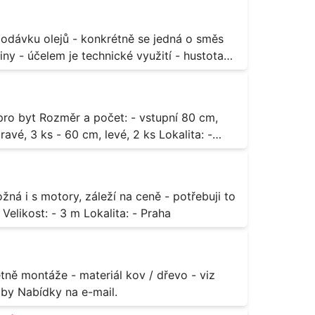
ny - účelem je technické využití - hustota
3 ks - 60 cm, levé, 2 ks Lokalita: -
za rozumnou cenu Materiál: - ocel Množství: - 1 ks Velikost: - 3 m Lokalita: - Praha
příloha Rozměr: - 150 x 122 cm Lokalita: - Senohraby Nabídky na e-mail.