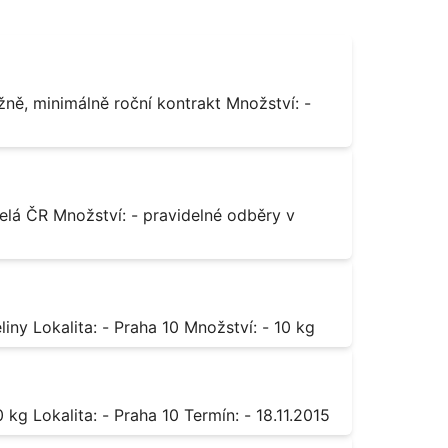
Octan chromitý čistý Popis: - sůl karboxylové kyseliny Lokalita: - Praha 10 Množství: - 10 kg
Sorban draselný Popis: - do moštu Množství: - 500 kg Lokalita: - Praha 10 Termín: - 18.11.2015