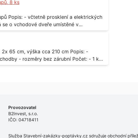
upů, 8 ks
rických
odávky bude i demontáž stávajících a už
 13,
dodávky.
- rozměry bez zárubní Počet: - 1 ks
Provozovatel
B2Invest, s.r.o.
IČO: 04718411
Služba Stavební-zakázky-poptávky.cz sdružuje obchodní příleži