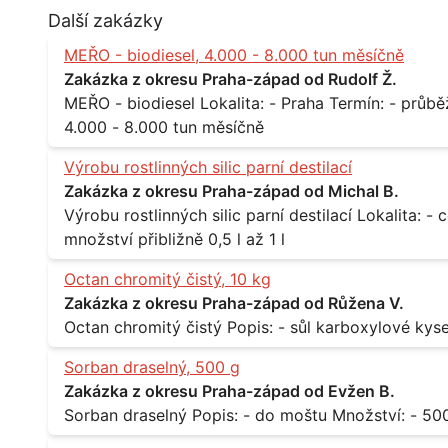
Další zakázky
MEŘO - biodiesel, 4.000 - 8.000 tun měsíčně
Zakázka z okresu Praha-západ od Rudolf Ž.
MEŘO - biodiesel Lokalita: - Praha Termín: - průběžně, minimálně roční kontrakt Množství: -
4.000 - 8.000 tun měsíčně
Výrobu rostlinných silic parní destilací
Zakázka z okresu Praha-západ od Michal B.
Výrobu rostlinných silic parní destilací Lokalita: - celá ČR Množství: - pravidelné odběry v
množství přibližně 0,5 l až 1 l
Octan chromitý čistý, 10 kg
Zakázka z okresu Praha-západ od Růžena V.
Sorban draselný, 500 g
Zakázka z okresu Praha-západ od Evžen B.