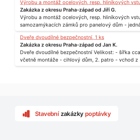
Výrobu a montáž ocelových, resp. hliníkových vst
Zakázka z okresu Praha-západ od Jiří G.
Výrobu a montáž ocelových, resp. hliníkových vstupů Popis: - včtetně prosklení a elekt
samozamýkacích zámků pro panelový dům - jedná se o vchodové dveře umístěné v
zarámovaném a proskleném portálu - předmětem d
Dveře dvoudílné bezpečnostní, 1 ks
nevyhovujících prosklených, umělohmotných vstupů Množství: - 8 ks Lokalita: - 7, 9, 11,
Zakázka z okresu Praha-západ od Jan K.
Praha 10 Strašnice Termín: - III.Q. 2015 Je nutná návštěva odpovědného pracovníka
Dveře dvoudílné bezpečnostní Velikost: - šířka cca 2x 65 cm, výška cca 210 cm Popis: -
dodavatele k zaměření, kalkulace ceny a termínu 
včetně montáže - cihlový dům, 2. patro - vchod z chodby 
Lokalita: - Praha 7 - Holešovice
Stavební
zakázky
poptávky