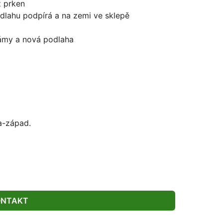
z prken
odlahu podpírá a na zemi ve sklepě
rámy a nová podlaha
a-západ.
ONTAKT