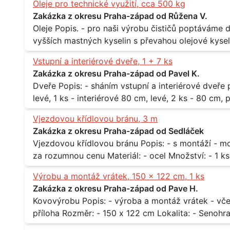
Oleje pro technické využití, cca 500 kg
Zakázka z okresu Praha-západ od Růžena V.
Oleje Popis. - pro naši výrobu čističů poptáváme dodávku olejů - konkrétně se jedná o směs
vyšších mastných kyselin s převahou olejové kyseli
při 20°C - cca 870 kg / m3 Balení: - po 190 kg v sudu Množství: - cca 500 kg - roční spotřeba
Vstupní a interiérové dveře, 1 + 7 ks
Lokalita: - Praha
Zakázka z okresu Praha-západ od Pavel K.
Dveře Popis: - sháním vstupní a interiérové dveře pro byt Rozměr a počet: - vstupní 80 cm,
levé, 1 ks - interiérové 80 cm, levé, 2 ks - 80 cm, pravé, 
Praha 10
Vjezdovou křídlovou bránu, 3 m
Zakázka z okresu Praha-západ od Sedláček
Vjezdovou křídlovou bránu Popis: - s montáží - možná i s motory, záleží na ceně - potřebuji to
Výrobu a montáž vrátek, 150 x 122 cm, 1 ks
Zakázka z okresu Praha-západ od Pave H.
Kovovýrobu Popis: - výroba a montáž vrátek - včetně montáže - materiál kov / dřevo - viz