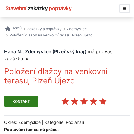
Stavební
zakázky
poptávky
Vyhledávat
Domů
Zakázky a poptávky
Zdemyslice
Položení dlažby na venkovní terasu, Plzeň Újezd
Všechny zakázky
Hana N., Zdemyslice (Plzeňský kraj)
má pro Vás
Nejčastější vyhledávání
zakázku na
Registrace firmy
Položení dlažby na venkovní
terasu, Plzeň Újezd
KONTAKT
Okres:
Zdemyslice
| Kategorie: Podlaháři
Poptávám řemeslné práce: