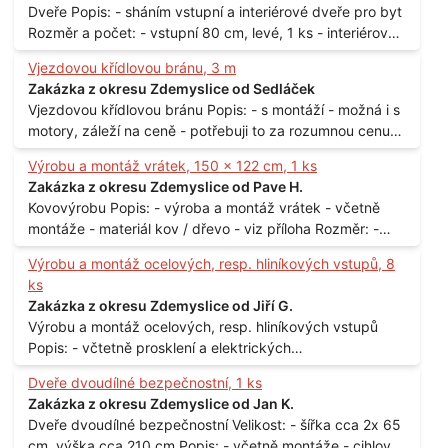
Dveře Popis: - sháním vstupní a interiérové dveře pro byt
spotřeba Lokalita: - Praha
Rozměr a počet: - vstupní 80 cm, levé, 1 ks - interiérové
80 cm, levé, 2 ks - 80 cm, pravé, 3 ks - 60 cm, levé, 2 ks
Vjezdovou křídlovou bránu, 3 m
Lokalita: - Praha 10
Zakázka z okresu Zdemyslice od Sedláček
Vjezdovou křídlovou bránu Popis: - s montáží - možná i s
motory, záleží na ceně - potřebuji to za rozumnou cenu
Materiál: - ocel Množství: - 1 ks Velikost: - 3 m Lokalita: -
Výrobu a montáž vrátek, 150 x 122 cm, 1 ks
Praha
Zakázka z okresu Zdemyslice od Pave H.
Kovovýrobu Popis: - výroba a montáž vrátek - včetně
montáže - materiál kov / dřevo - viz příloha Rozměr: -
150 x 122 cm Lokalita: - Senohraby Nabídky na e-mail.
Výrobu a montáž ocelových, resp. hliníkových vstupů, 8
ks
Zakázka z okresu Zdemyslice od Jiří G.
Výrobu a montáž ocelových, resp. hliníkových vstupů
Popis: - včtetně prosklení a elektrických
samozamýkacích zámků pro panelový dům - jedná se o
Dveře dvoudílné bezpečnostní, 1 ks
vchodové dveře umístěné v zarámovaném a proskleném
Zakázka z okresu Zdemyslice od Jan K.
portálu - předmětem dodávky bude i demontáž
Dveře dvoudílné bezpečnostní Velikost: - šířka cca 2x 65
stávajících a už nevyhovujících prosklených,
cm, výška cca 210 cm Popis: - včetně montáže - cihlový