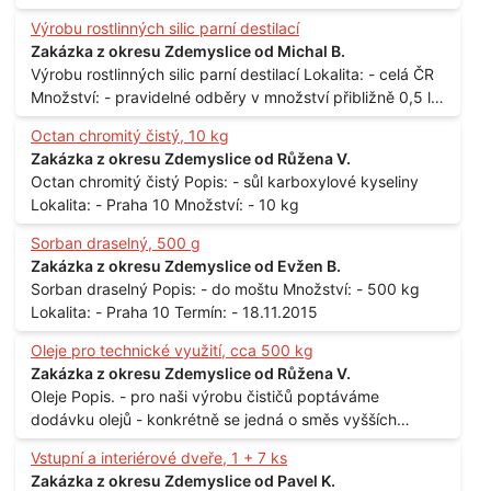
měsíčně
Výrobu rostlinných silic parní destilací
Zakázka z okresu Zdemyslice od Michal B.
Výrobu rostlinných silic parní destilací Lokalita: - celá ČR
Množství: - pravidelné odběry v množství přibližně 0,5 l
až 1 l
Octan chromitý čistý, 10 kg
Zakázka z okresu Zdemyslice od Růžena V.
Octan chromitý čistý Popis: - sůl karboxylové kyseliny
Lokalita: - Praha 10 Množství: - 10 kg
Sorban draselný, 500 g
Zakázka z okresu Zdemyslice od Evžen B.
Sorban draselný Popis: - do moštu Množství: - 500 kg
Lokalita: - Praha 10 Termín: - 18.11.2015
Oleje pro technické využití, cca 500 kg
Zakázka z okresu Zdemyslice od Růžena V.
Oleje Popis. - pro naši výrobu čističů poptáváme
dodávku olejů - konkrétně se jedná o směs vyšších
mastných kyselin s převahou olejové kyseliny - účelem je
Vstupní a interiérové dveře, 1 + 7 ks
technické využití - hustota při 20°C - cca 870 kg / m3
Zakázka z okresu Zdemyslice od Pavel K.
Balení: - po 190 kg v sudu Množství: - cca 500 kg - roční