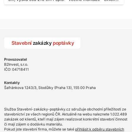
umělohmotných vstupů Množství: - 8 ks Lokalita: - 7, 9,
dům, 2. patro - vchod z chodby - rozměry bez zárubní
11, 13, Praha 10 Strašnice Termín: - III.Q. 2015 Je nutná
Počet: - 1 ks Lokalita: - Praha 7 - Holešovice
návštěva odpovědného pracovníka dodavatele k
zaměření, kalkulace ceny a termínu dodávky.
Stavební
zakázky
poptávky
Provozovatel
B2Invest, s.r.o.
IČO: 04718411
Kontakty
Šafránkova 1243/3, Stodůlky (Praha 13), 155 00 Praha
Služba Stavební-zakázky-poptávky.cz sdružuje obchodní příležitosti ze
stavebnictví ze všech regionů ČR. Aktuálně na webu naleznete 1.022.489
zakázek od klientů, kteří mají zájem realizovat konkrétní stavební činnost
či mají zájem o dodávku materiálu.
Pokud jste stavební firma, můžete se také
přihlásit k odběru stavebních