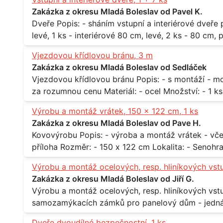
Lokalita: - Praha
Zakázka z okresu Mladá Boleslav od Pavel K.
Dveře Popis: - sháním vstupní a interiérové dveře pro byt Rozměr a počet: - vstupní 80 cm,
levé, 1 ks - interiérové 80 cm, levé, 2 ks - 80 cm, pravé, 
Praha 10
Vjezdovou křídlovou bránu, 3 m
Zakázka z okresu Mladá Boleslav od Sedláček
Vjezdovou křídlovou bránu Popis: - s montáží - možná i s motory, záleží na ceně - potřebuji to
Výrobu a montáž vrátek, 150 x 122 cm, 1 ks
Zakázka z okresu Mladá Boleslav od Pave H.
Kovovýrobu Popis: - výroba a montáž vrátek - včetně montáže - materiál kov / dřevo - viz
Výrobu a montáž ocelových, resp. hliníkových vst
Zakázka z okresu Mladá Boleslav od Jiří G.
Výrobu a montáž ocelových, resp. hliníkových vstupů Popis: - včtetně prosklení a elekt
samozamýkacích zámků pro panelový dům - jedná se o vchodové dveře umístěné v
zarámovaném a proskleném portálu - předmětem d
Dveře dvoudílné bezpečnostní, 1 ks