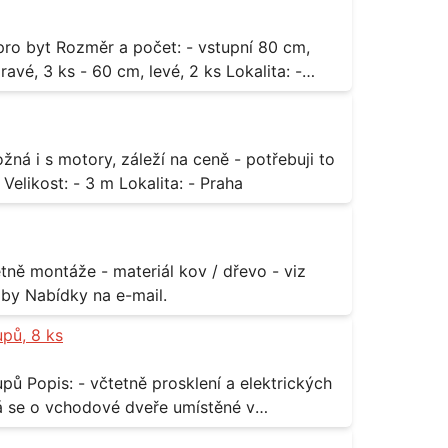
3 ks - 60 cm, levé, 2 ks Lokalita: -
za rozumnou cenu Materiál: - ocel Množství: - 1 ks Velikost: - 3 m Lokalita: - Praha
příloha Rozměr: - 150 x 122 cm Lokalita: - Senohraby Nabídky na e-mail.
upů, 8 ks
rických
odávky bude i demontáž stávajících a už