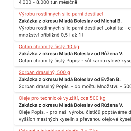
4.000 - 8.000 tun měsíčně
Výrobu rostlinných silic parní destilací
Zakázka z okresu Mladá Boleslav od Michal B.
Výrobu rostlinných silic parní destilací Lokalita: - celá ČR Množství: - pravidelné odběry v
množství přibližně 0,5 l až 1 l
Octan chromitý čistý, 10 kg
Zakázka z okresu Mladá Boleslav od Růžena V.
Sorban draselný, 500 g
Zakázka z okresu Mladá Boleslav od Evžen B.
Oleje pro technické využití, cca 500 kg
Zakázka z okresu Mladá Boleslav od Růžena V.
Oleje Popis. - pro naši výrobu čističů poptáváme dodávku olejů - konkrétně se jedná o směs
vyšších mastných kyselin s převahou olejové kyseli
při 20°C - cca 870 kg / m3 Balení: - po 190 kg v sudu Množství: - cca 500 kg - roční spotřeba
Vstupní a interiérové dveře, 1 + 7 ks