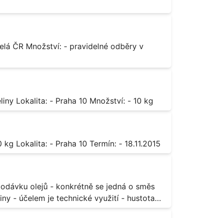
Octan chromitý čistý Popis: - sůl karboxylové kyseliny Lokalita: - Praha 10 Množství: - 10 kg
Sorban draselný Popis: - do moštu Množství: - 500 kg Lokalita: - Praha 10 Termín: - 18.11.2015
ny - účelem je technické využití - hustota