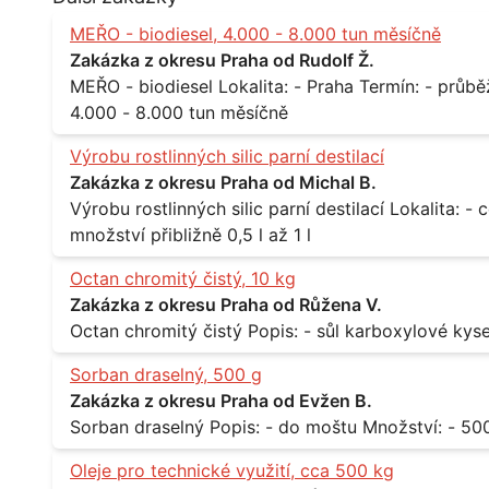
MEŘO - biodiesel, 4.000 - 8.000 tun měsíčně
Zakázka z okresu Praha od Rudolf Ž.
MEŘO - biodiesel Lokalita: - Praha Termín: - průběžně, minimálně roční kontrakt Množství: -
4.000 - 8.000 tun měsíčně
Výrobu rostlinných silic parní destilací
Zakázka z okresu Praha od Michal B.
Výrobu rostlinných silic parní destilací Lokalita: - celá ČR Množství: - pravidelné odběry v
množství přibližně 0,5 l až 1 l
Octan chromitý čistý, 10 kg
Zakázka z okresu Praha od Růžena V.
Sorban draselný, 500 g
Zakázka z okresu Praha od Evžen B.
Oleje pro technické využití, cca 500 kg