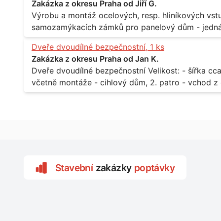
Zakázka z okresu Praha od Jiří G.
Výrobu a montáž ocelových, resp. hliníkových vstupů Popis: - včtetně prosklení a elekt
samozamýkacích zámků pro panelový dům - jedná se o vchodové dveře umístěné v
zarámovaném a proskleném portálu - předmětem d
Dveře dvoudílné bezpečnostní, 1 ks
nevyhovujících prosklených, umělohmotných vstupů Množství: - 8 ks Lokalita: - 7, 9, 11,
Zakázka z okresu Praha od Jan K.
Praha 10 Strašnice Termín: - III.Q. 2015 Je nutná návštěva odpovědného pracovníka
Dveře dvoudílné bezpečnostní Velikost: - šířka cca 2x 65 cm, výška cca 210 cm Popis: -
dodavatele k zaměření, kalkulace ceny a termínu 
včetně montáže - cihlový dům, 2. patro - vchod z chodby 
Lokalita: - Praha 7 - Holešovice
Stavební
zakázky
poptávky