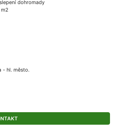
é slepení dohromady
6 m2
- hl. město.
ONTAKT