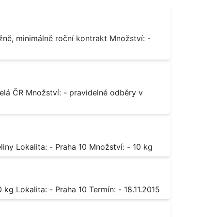
Octan chromitý čistý Popis: - sůl karboxylové kyseliny Lokalita: - Praha 10 Množství: - 10 kg
Sorban draselný Popis: - do moštu Množství: - 500 kg Lokalita: - Praha 10 Termín: - 18.11.2015