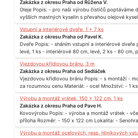
Zakázka z okresu Praha od Růžena V.
Oleje Popis. - pro naši výrobu čističů poptáváme dodávku olejů - konkrétně se jedná o směs
vyšších mastných kyselin s převahou olejové kyseli
při 20°C - cca 870 kg / m3 Balení: - po 190 kg v sudu Množství: - cca 500 kg - roční spotřeba
Vstupní a interiérové dveře, 1 + 7 ks
Lokalita: - Praha
Zakázka z okresu Praha od Pavel K.
Dveře Popis: - sháním vstupní a interiérové dveře pro byt Rozměr a počet: - vstupní 80 cm,
levé, 1 ks - interiérové 80 cm, levé, 2 ks - 80 cm, pravé, 
Praha 10
Vjezdovou křídlovou bránu, 3 m
Zakázka z okresu Praha od Sedláček
Vjezdovou křídlovou bránu Popis: - s montáží - možná i s motory, záleží na ceně - potřebuji to
Výrobu a montáž vrátek, 150 x 122 cm, 1 ks
Zakázka z okresu Praha od Pave H.
Kovovýrobu Popis: - výroba a montáž vrátek - včetně montáže - materiál kov / dřevo - viz
Výrobu a montáž ocelových, resp. hliníkových vst