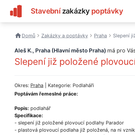
Stavební
zakázky
poptávky
Domů
Zakázky a poptávky
Praha
Slepení j
Aleš K., Praha (Hlavní město Praha)
má pro Vá
Slepení již položené plovouc
Okres:
Praha
| Kategorie: Podlaháři
Poptávám řemeslné práce:
Popis:
podlahář
Specifikace:
- slepení již položené plovoucí podlahy Parador
- plastová plovoucí podlaha již položená, na ni vzn