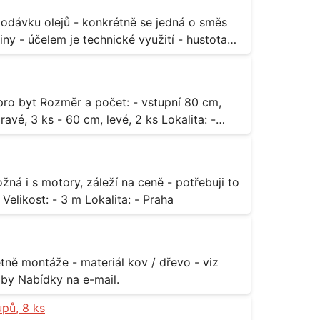
ny - účelem je technické využití - hustota
3 ks - 60 cm, levé, 2 ks Lokalita: -
za rozumnou cenu Materiál: - ocel Množství: - 1 ks Velikost: - 3 m Lokalita: - Praha
příloha Rozměr: - 150 x 122 cm Lokalita: - Senohraby Nabídky na e-mail.
upů, 8 ks