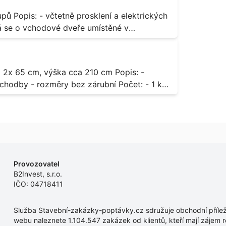
rických
odávky bude i demontáž stávajících a už
 13,
dodávky.
- rozměry bez zárubní Počet: - 1 ks
Provozovatel
B2Invest, s.r.o.
IČO: 04718411
Služba Stavební-zakázky-poptávky.cz sdružuje obchodní příleži
webu naleznete 1.104.547 zakázek od klientů, kteří mají zájem r