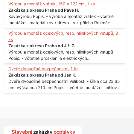
Výrobu a montáž vrátek, 150 x 122 cm, 1 ks
Praha
Zakázka z okresu Praha od Pave H.
Kovovýrobu Popis: - výroba a montáž vrátek - včetně
montáže - materiál kov / dřevo - viz příloha Rozměr: -
150 x 122 cm Lokalita: - Senohraby Nabídky na e-mail.
Výrobu a montáž ocelových, resp. hliníkových vstupů, 8
ks
Zakázka z okresu Praha od Jiří G.
Výrobu a montáž ocelových, resp. hliníkových vstupů
Popis: - včtetně prosklení a elektrických
samozamýkacích zámků pro panelový dům - jedná se o
Dveře dvoudílné bezpečnostní, 1 ks
vchodové dveře umístěné v zarámovaném a proskleném
Zakázka z okresu Praha od Jan K.
portálu - předmětem dodávky bude i demontáž
Dveře dvoudílné bezpečnostní Velikost: - šířka cca 2x 65
stávajících a už nevyhovujících prosklených,
cm, výška cca 210 cm Popis: - včetně montáže - cihlový
umělohmotných vstupů Množství: - 8 ks Lokalita: - 7, 9,
dům, 2. patro - vchod z chodby - rozměry bez zárubní
11, 13, Praha 10 Strašnice Termín: - III.Q. 2015 Je nutná
Počet: - 1 ks Lokalita: - Praha 7 - Holešovice
návštěva odpovědného pracovníka dodavatele k
zaměření, kalkulace ceny a termínu dodávky.
Stavební
zakázky
poptávky