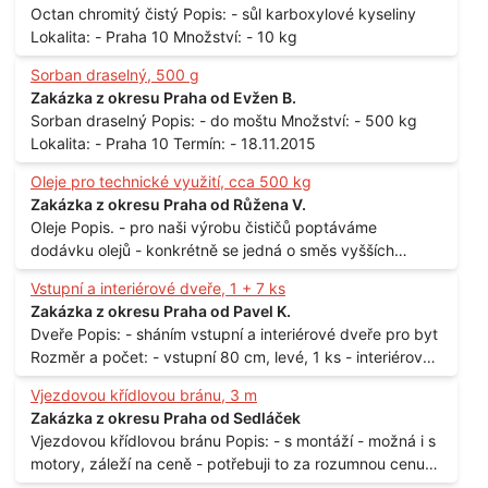
Octan chromitý čistý Popis: - sůl karboxylové kyseliny
Lokalita: - Praha 10 Množství: - 10 kg
Sorban draselný, 500 g
Zakázka z okresu Praha od Evžen B.
Sorban draselný Popis: - do moštu Množství: - 500 kg
Lokalita: - Praha 10 Termín: - 18.11.2015
Oleje pro technické využití, cca 500 kg
Zakázka z okresu Praha od Růžena V.
Oleje Popis. - pro naši výrobu čističů poptáváme
dodávku olejů - konkrétně se jedná o směs vyšších
mastných kyselin s převahou olejové kyseliny - účelem je
Vstupní a interiérové dveře, 1 + 7 ks
technické využití - hustota při 20°C - cca 870 kg / m3
Zakázka z okresu Praha od Pavel K.
Balení: - po 190 kg v sudu Množství: - cca 500 kg - roční
Dveře Popis: - sháním vstupní a interiérové dveře pro byt
spotřeba Lokalita: - Praha
Rozměr a počet: - vstupní 80 cm, levé, 1 ks - interiérové
80 cm, levé, 2 ks - 80 cm, pravé, 3 ks - 60 cm, levé, 2 ks
Vjezdovou křídlovou bránu, 3 m
Lokalita: - Praha 10
Zakázka z okresu Praha od Sedláček
Vjezdovou křídlovou bránu Popis: - s montáží - možná i s
motory, záleží na ceně - potřebuji to za rozumnou cenu
Materiál: - ocel Množství: - 1 ks Velikost: - 3 m Lokalita: -