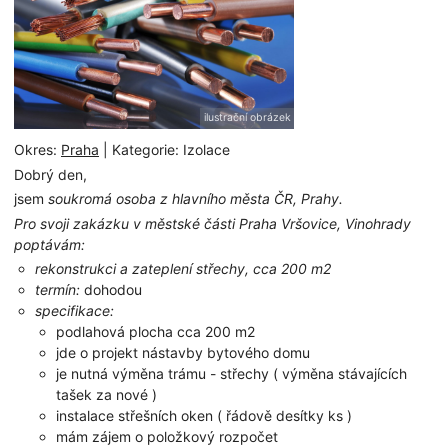
ilustrační obrázek
Okres:
Praha
| Kategorie: Izolace
Dobrý den,
jsem
soukromá osoba z hlavního města ČR, Prahy.
Pro svoji zakázku v městské části Praha Vršovice, Vinohrady
poptávám:
rekonstrukci a zateplení střechy, cca 200 m2
termín:
dohodou
specifikace:
podlahová plocha cca 200 m2
jde o projekt nástavby bytového domu
je nutná výměna trámu - střechy ( výměna stávajících
tašek za nové )
instalace střešních oken ( řádově desítky ks )
mám zájem o položkový rozpočet