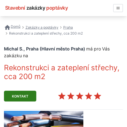
Stavební
zakázky
poptávky
Vyhledávat
Domů
Zakázky a poptávky
Praha
Rekonstrukci a zateplení střechy, cca 200 m2
Všechny zakázky
Michal S., Praha (Hlavní město Praha)
má pro Vás
Nejčastější vyhledávání
zakázku na
Registrace firmy
Rekonstrukci a zateplení střechy,
cca 200 m2
KONTAKT