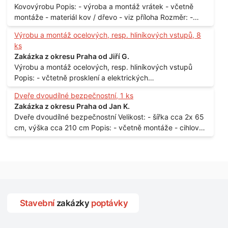
Kovovýrobu Popis: - výroba a montáž vrátek - včetně
montáže - materiál kov / dřevo - viz příloha Rozměr: -
150 x 122 cm Lokalita: - Senohraby Nabídky na e-mail.
Výrobu a montáž ocelových, resp. hliníkových vstupů, 8
ks
Zakázka z okresu Praha od Jiří G.
Výrobu a montáž ocelových, resp. hliníkových vstupů
Popis: - včtetně prosklení a elektrických
samozamýkacích zámků pro panelový dům - jedná se o
Dveře dvoudílné bezpečnostní, 1 ks
vchodové dveře umístěné v zarámovaném a proskleném
Zakázka z okresu Praha od Jan K.
portálu - předmětem dodávky bude i demontáž
Dveře dvoudílné bezpečnostní Velikost: - šířka cca 2x 65
stávajících a už nevyhovujících prosklených,
cm, výška cca 210 cm Popis: - včetně montáže - cihlový
umělohmotných vstupů Množství: - 8 ks Lokalita: - 7, 9,
dům, 2. patro - vchod z chodby - rozměry bez zárubní
11, 13, Praha 10 Strašnice Termín: - III.Q. 2015 Je nutná
Počet: - 1 ks Lokalita: - Praha 7 - Holešovice
návštěva odpovědného pracovníka dodavatele k
zaměření, kalkulace ceny a termínu dodávky.
Stavební
zakázky
poptávky