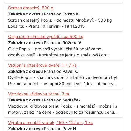
Sorban draselný, 500 g
Zakázka z okresu Praha od Evžen B.
Sorban draselný Popis: - do moštu Množství: - 500 kg
Lokalita: - Praha 10 Termín: - 18.11.2015
Oleje pro technické využití, cca 500 kg
Zakázka z okresu Praha od Růžena V.
Oleje Popis. - pro naši výrobu čističů poptáváme
dodávku olejů - konkrétně se jedná o směs vyšších
mastných kyselin s převahou olejové kyseliny - účelem je
Vstupní a interiérové dveře, 1 + 7 ks
technické využití - hustota při 20°C - cca 870 kg / m3
Zakázka z okresu Praha od Pavel K.
Balení: - po 190 kg v sudu Množství: - cca 500 kg - roční
Dveře Popis: - sháním vstupní a interiérové dveře pro byt
spotřeba Lokalita: - Praha
Rozměr a počet: - vstupní 80 cm, levé, 1 ks - interiérové
80 cm, levé, 2 ks - 80 cm, pravé, 3 ks - 60 cm, levé, 2 ks
Vjezdovou křídlovou bránu, 3 m
Lokalita: - Praha 10
Zakázka z okresu Praha od Sedláček
Vjezdovou křídlovou bránu Popis: - s montáží - možná i s
motory, záleží na ceně - potřebuji to za rozumnou cenu
Materiál: - ocel Množství: - 1 ks Velikost: - 3 m Lokalita: -
Výrobu a montáž vrátek, 150 x 122 cm, 1 ks
Praha
Zakázka z okresu Praha od Pave H.