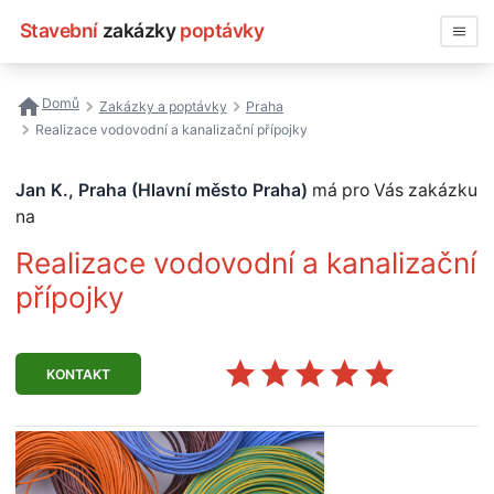
Stavební
zakázky
poptávky
Vyhledávat
Domů
Zakázky a poptávky
Praha
Realizace vodovodní a kanalizační přípojky
Všechny zakázky
Jan K., Praha (Hlavní město Praha)
má pro Vás zakázku
Nejčastější vyhledávání
na
Registrace firmy
Realizace vodovodní a kanalizační
přípojky
KONTAKT