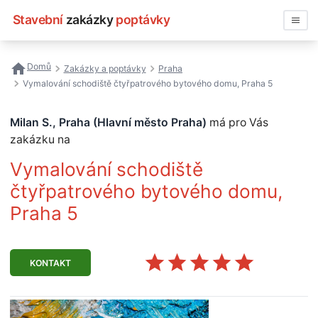
Stavební
zakázky
poptávky
Vyhledávat
Domů
Zakázky a poptávky
Praha
Vymalování schodiště čtyřpatrového bytového domu, Praha 5
Všechny zakázky
Milan S., Praha (Hlavní město Praha)
má pro Vás
Nejčastější vyhledávání
zakázku na
Registrace firmy
Vymalování schodiště
čtyřpatrového bytového domu,
Praha 5
KONTAKT