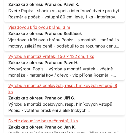
technické využití - hustota při 20°C - cca 870 kg / m3
Zakázka z okresu Praha od Pavel K.
Balení: - po 190 kg v sudu Množství: - cca 500 kg - roční
Dveře Popis: - sháním vstupní a interiérové dveře pro byt
spotřeba Lokalita: - Praha
Rozměr a počet: - vstupní 80 cm, levé, 1 ks - interiérové
80 cm, levé, 2 ks - 80 cm, pravé, 3 ks - 60 cm, levé, 2 ks
Vjezdovou křídlovou bránu, 3 m
Lokalita: - Praha 10
Zakázka z okresu Praha od Sedláček
Vjezdovou křídlovou bránu Popis: - s montáží - možná i s
motory, záleží na ceně - potřebuji to za rozumnou cenu
Materiál: - ocel Množství: - 1 ks Velikost: - 3 m Lokalita: -
Výrobu a montáž vrátek, 150 x 122 cm, 1 ks
Praha
Zakázka z okresu Praha od Pave H.
Kovovýrobu Popis: - výroba a montáž vrátek - včetně
montáže - materiál kov / dřevo - viz příloha Rozměr: -
150 x 122 cm Lokalita: - Senohraby Nabídky na e-mail.
Výrobu a montáž ocelových, resp. hliníkových vstupů, 8
ks
Zakázka z okresu Praha od Jiří G.
Výrobu a montáž ocelových, resp. hliníkových vstupů
Popis: - včtetně prosklení a elektrických
samozamýkacích zámků pro panelový dům - jedná se o
Dveře dvoudílné bezpečnostní, 1 ks
vchodové dveře umístěné v zarámovaném a proskleném
Zakázka z okresu Praha od Jan K.
portálu - předmětem dodávky bude i demontáž