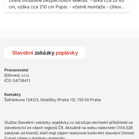
Dveře dvoudílné bezpečnostní Velikost: - šířka cca 2x 65
stávajících a už nevyhovujících prosklených,
cm, výška cca 210 cm Popis: - včetně montáže - cihlový
umělohmotných vstupů Množství: - 8 ks Lokalita: - 7, 9,
dům, 2. patro - vchod z chodby - rozměry bez zárubní
11, 13, Praha 10 Strašnice Termín: - III.Q. 2015 Je nutná
Počet: - 1 ks Lokalita: - Praha 7 - Holešovice
návštěva odpovědného pracovníka dodavatele k
zaměření, kalkulace ceny a termínu dodávky.
Stavební
zakázky
poptávky
Provozovatel
B2Invest, s.r.o.
IČO: 04718411
Kontakty
Šafránkova 1243/3, Stodůlky (Praha 13), 155 00 Praha
Služba Stavební-zakázky-poptávky.cz sdružuje obchodní příležitosti ze
stavebnictví ze všech regionů ČR. Aktuálně na webu naleznete 1.104.528
zakázek od klientů, kteří mají zájem realizovat konkrétní stavební činnost
či mají zájem o dodávku materiálu.