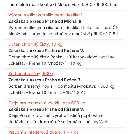
minimálně roční kontrakt Množství: - 4.000 - 8.000 tun
měsíčně
Výrobu rostlinných silic parní destilací
Zakázka z okresu Praha od Michal B.
Výrobu rostlinných silic parní destilací Lokalita: - celá ČR
Množství: - pravidelné odběry v množství přibližně 0,5 l
až 1 l
Octan chromitý čistý, 10 kg
Zakázka z okresu Praha od Růžena V.
Octan chromitý čistý Popis: - sůl karboxylové kyseliny
Lokalita: - Praha 10 Množství: - 10 kg
Sorban draselný, 500 g
Zakázka z okresu Praha od Evžen B.
Sorban draselný Popis: - do moštu Množství: - 500 kg
Lokalita: - Praha 10 Termín: - 18.11.2015
Oleje pro technické využití, cca 500 kg
Zakázka z okresu Praha od Růžena V.
Oleje Popis. - pro naši výrobu čističů poptáváme
dodávku olejů - konkrétně se jedná o směs vyšších
mastných kyselin s převahou olejové kyseliny - účelem je
Vstupní a interiérové dveře, 1 + 7 ks