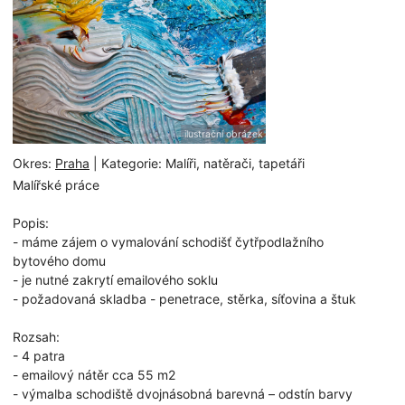
ilustrační obrázek
Okres:
Praha
| Kategorie: Malíři, natěrači, tapetáři
Malířské práce
Popis:
- máme zájem o vymalování schodišť čytřpodlažního
bytového domu
- je nutné zakrytí emailového soklu
- požadovaná skladba - penetrace, stěrka, síťovina a štuk
Rozsah:
- 4 patra
- emailový nátěr cca 55 m2
- výmalba schodiště dvojnásobná barevná – odstín barvy