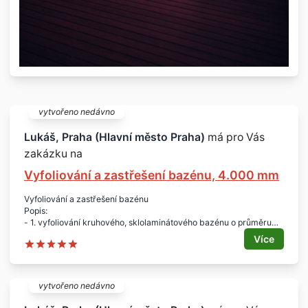
vytvořeno nedávno
Lukáš, Praha (Hlavní město Praha)
má pro Vás
zakázku na
Vyfoliování a zastřešení bazénu, 4.000 mm
Vyfoliování a zastřešení bazénu
Popis:
- 1. vyfoliování kruhového, sklolaminátového bazénu o průměru
4.000 mm
Více
- 2. kruhové posuvné zastřešení z polykarbonátu o průměru 4.900
mm
Typ (venkovní, vnitřní):
- venkovní bazén
vytvořeno nedávno
Plocha či rozměry:
- průměr 4.000 mm