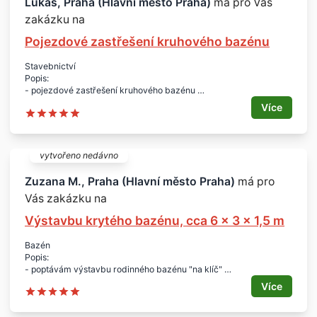
Lukáš, Praha (Hlavní město Praha)
má pro Vás
Lokalita:
zakázku na
- Praha 10
Pojezdové zastřešení kruhového bazénu
Stavebnictví
Popis:
- pojezdové zastřešení kruhového bazénu
Rozměry:
Více
- průměr 4,9 m
Lokalita:
- Praha
vytvořeno nedávno
Zuzana M., Praha (Hlavní město Praha)
má pro
Vás zakázku na
Výstavbu krytého bazénu, cca 6 x 3 x 1,5 m
Bazén
Popis:
- poptávám výstavbu rodinného bazénu "na klíč"
- jedná se o přelivový bazén, protiproud, slaná voda, včetně
Více
posuvného zastřešení
Rozměry: