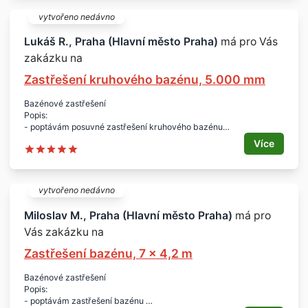
- cca 6 x 3 x 1,5 m
Lokalita:
vytvořeno nedávno
- Plzeň - jih
Termín:
Lukáš R., Praha (Hlavní město Praha)
má pro Vás
- jaro 2017
zakázku na
Zastřešení kruhového bazénu, 5.000 mm
Bazénové zastřešení
Popis:
- poptávám posuvné zastřešení kruhového bazénu
- elox a čirý polykarbonát
Více
- výška minimálně 1.900 mm, podchozí
Plocha či rozměry:
- průměr 5.000 mm
Lokalita:
vytvořeno nedávno
- Praha
Miloslav M., Praha (Hlavní město Praha)
má pro
Doplňující informace k poptávajícímu:
Vás zakázku na
- jedná se o živnostníka
- na trhu se nachází 3 - 10 let
Zastřešení bazénu, 7 x 4,2 m
- oblastí působnosti je pouze místní kraj/město
Bazénové zastřešení
Popis:
- poptávám zastřešení bazénu