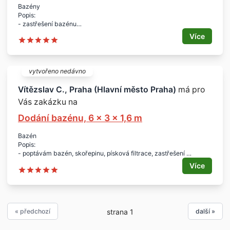
Bazény
Popis:
- zastřešení bazénu
Rozměry:
Více
- cca 850 x 400 x 150 cm
Lokalita:
- Praha
Termín:
vytvořeno nedávno
- co nejdříve
Vítězslav C., Praha (Hlavní město Praha)
má pro
Vás zakázku na
Dodání bazénu, 6 x 3 x 1,6 m
Bazén
Popis:
- poptávám bazén, skořepinu, písková filtrace, zastřešení
Velikost:
Více
- 6 x 3 x 1,6 m
Lokalita:
- Praha 10
Termín:
- říjen-listopad 2017
« předchozí
další »
strana 1
Doplňující informace:
- bez zemních a zednických prací, ty mám zajištěné