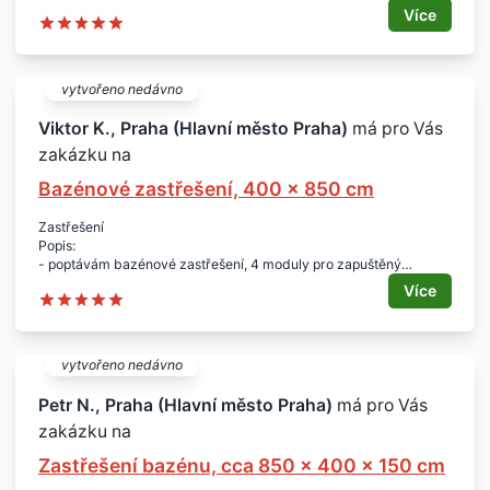
- zastřešení bazénu nízké nepochozí
Více
Rozměr:
- 7 x 4,2 m
Lokalita:
- středočeský kraj, Kounice 28915
vytvořeno nedávno
Viktor K., Praha (Hlavní město Praha)
má pro Vás
zakázku na
Bazénové zastřešení, 400 x 850 cm
Zastřešení
Popis:
- poptávám bazénové zastřešení, 4 moduly pro zapuštěný
Mountfield Azuro 405, rantl 6 cm
Více
- prodloužení kolejiště pro úplné odsunutí
Rozměry zastřešení:
- šíře 400, délka 850 cm, boční vchod
Lokalita:
vytvořeno nedávno
- Praha
Petr N., Praha (Hlavní město Praha)
má pro Vás
zakázku na
Zastřešení bazénu, cca 850 x 400 x 150 cm