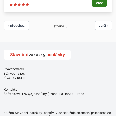
Lokalita:
Více
Popis:
- Praha 2
- pouze z PVC materiálu
- nejsou určeny do oken
Nabídky prosím pouze e-mailem.
Počet:
- 2 ks
« předchozí
další »
strana 6
Rozměry:
- cca 60 cm výška, 100 cm šířka
Stavební
zakázky
poptávky
Provozovatel
B2Invest, s.r.o.
IČO: 04718411
Kontakty
Šafránkova 1243/3, Stodůlky (Praha 13), 155 00 Praha
Služba Stavební-zakázky-poptávky.cz sdružuje obchodní příležitosti ze