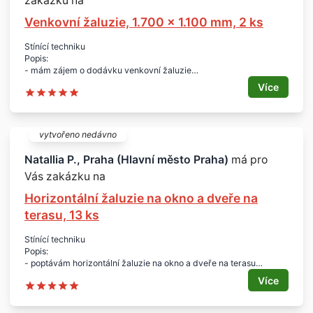
zakázku na
- 3 RD - cca říjen/listopad 2017
Místo realizace:
Venkovní žaluzie, 1.700 x 1.100 mm, 2 ks
- Veleň (Praha východ)
Rozměry žaluzií (mm) a množství:
Stínící techniku
- 900 x 1.570, 1 ks
Popis:
- 1.500 x 1.570, 2 ks
- mám zájem o dodávku venkovní žaluzie
- 3.800 x 2.530, 2 ks
- typ Z90
- 5.550 x 2.530, 1 ks
Více
- vč. motoru a boxu do zateplení tl. 200 mm
Nabídněte prosím cenu včetně DPH - nejsem plátce:
- barva ral 7038
- zaměření
Rozměry oken:
- technický výkres
- šíře 1.700 mm
- materiál
vytvořeno nedávno
- výška 1.100 mm
- doprava
Počet:
- montáž
Natallia P., Praha (Hlavní město Praha)
má pro
- 2 ks
Vás zakázku na
Lokalita:
- Králův Dvůr
Horizontální žaluzie na okno a dveře na
terasu, 13 ks
Stínící techniku
Popis:
- poptávám horizontální žaluzie na okno a dveře na terasu
Množství:
Více
- 13 ks
Rozměry.
- dle zaměření