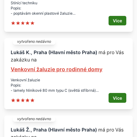
Stínící techniku
- 2 ks šířka 435 mm / výška 1420 mm
Popis:
- poptávám okenní plastové žaluzie
Množství:
Více
- cca 9 dvoujdílných oken
Rozměry:
- zaměření na místě
Lokalita:
vytvořeno nedávno
- Praha 2
Lukáš K., Praha (Hlavní město Praha)
má pro Vás
zakázku na
Venkovní žaluzie pro rodinné domy
Venkovní žaluzie
Popis:
- lamely hliníkové 80 mm typu C (světlá stříbrná)
- krycí lamela extrudovaný hliník
Více
- vedení - extrudované hliníkové lišty
- krycí plech z extrudovaného hliníku
- ovládání s elektrickým pohonem
- centrální s možností připojení na mobil (android)
vytvořeno nedávno
- u každého okna tlačítkový spínač
Lukáš Ž., Praha (Hlavní město Praha)
má pro Vás
- 2 RD - cca únor/březen 2017