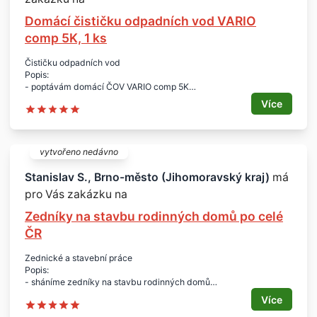
Domácí čističku odpadních vod VARIO
comp 5K, 1 ks
Čističku odpadních vod
Popis:
- poptávám domácí ČOV VARIO comp 5K
- včetně dopravy, montáže a zprovoznění
Více
Počet:
- 1 ks
Lokalita:
- Veletín u Sedlce-Prčice
vytvořeno nedávno
Termín:
- říjen / listopad 2016
Stanislav S., Brno-město (Jihomoravský kraj)
má
Doplňující informace:
pro Vás zakázku na
- s nabídkou zaslat požadavky na stavební připravenost a ceník
na případné doplňující práce
Zedníky na stavbu rodinných domů po celé
ČR
Zednické a stavební práce
Popis:
- sháníme zedníky na stavbu rodinných domů
- jistá dlouhodobá spolupráce
Více
- nutné vlastní nářadí a vlastní doprava na stavbu