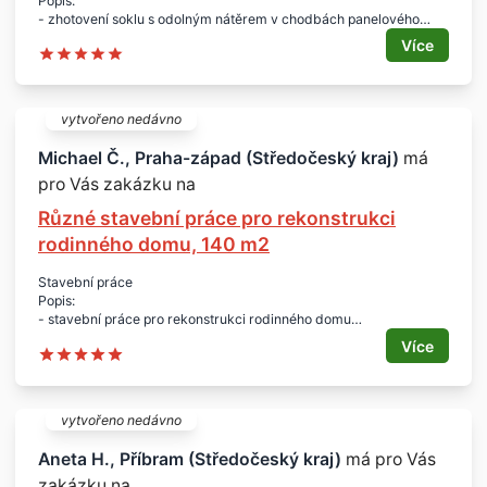
Popis:
- zhotovení soklu s odolným nátěrem v chodbách panelového
domu
Více
- panelový dům má 6 stavebně stejných vchodů, suterénů a 4
podlaží
- v některých chodbách také s vymalováním zbylých částí stěn
- nabídky zasílejte výlučně na naši mailovou adresu spolu s
vytvořeno nedávno
ceníkem prací a s uvedením seznamu SVJ, kterým byly stejné
práce provedeny
Michael Č., Praha-západ (Středočeský kraj)
má
- případné dotazy odpovíme všem zájemcům po ukončení
pro Vás zakázku na
termínu zaslání vašich nabídek, který je 31. 1. 2015
- případnou prohlídku budeme organizovat v jednom dni a o
Různé stavební práce pro rekonstrukci
dodavateli bude rozhodnuto za účasti vlastníků bytů
Lokalita:
rodinného domu, 140 m2
- Praha 9 - Černý Most
Stavební práce
Popis:
- stavební práce pro rekonstrukci rodinného domu
- zedníky, sádrokartonáře, tesaře, pokrývače, pomocné dělníky
Více
- zašlete jednotkový ceník prací
Plocha:
- 140 m2
Množství:
vytvořeno nedávno
- 1 zakázka
Lokalita:
Aneta H., Příbram (Středočeský kraj)
má pro Vás
- Praha-západ
zakázku na