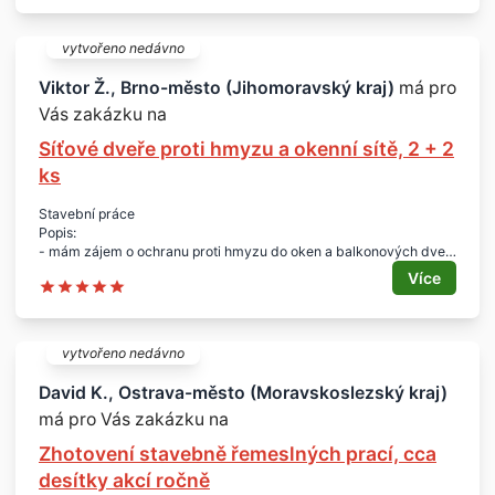
- zajímá nás pouze práce - materiál a ubytování zajišťujeme
- ceníky a reference (např. fotky, kontakty na hotové práce, atd.)
posílejte na e-mail
vytvořeno nedávno
Lokalita:
- celá ČR
Viktor Ž., Brno-město (Jihomoravský kraj)
má pro
Vás zakázku na
Síťové dveře proti hmyzu a okenní sítě, 2 + 2
ks
Stavební práce
Popis:
- mám zájem o ochranu proti hmyzu do oken a balkonových dveří
Specifikace - síťové dveře proti hmyzu:
Více
- 1x levé
- 1x pravé
- pohled interiér
- rozměr: 820 x 2.070 mm
vytvořeno nedávno
- barva šedá
- vč. ztužující příčky v 1/3 (záruka)
David K., Ostrava-město (Moravskoslezský kraj)
- cena dle ceníku
má pro Vás zakázku na
- pohledová šířka rámu pro montáž pantů min. 30 mm
Specifikace - okenní síť proti hmyzu:
Zhotovení stavebně řemeslných prací, cca
- 2 ks
- na otočné zarážky
desítky akcí ročně