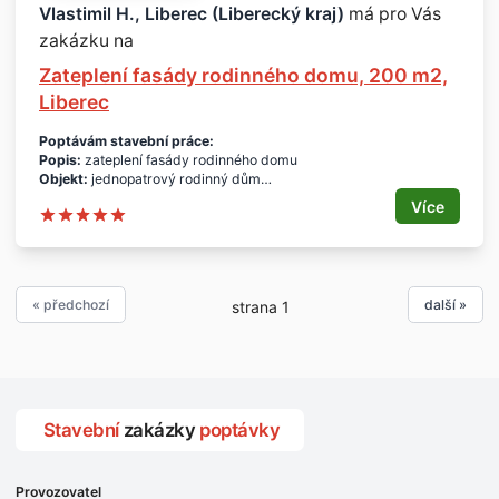
Termín realizace:
II.Q.2016
Vlastimil H., Liberec (Liberecký kraj)
má pro Vás
Lokalita:
okres Praha - východ
zakázku na
Odhadovaná cena:
ocenění dle ceníku URS, cenová hladina 2015
Profil poptávajícího:
firma z okresu Praha - hl. město.
Zateplení fasády rodinného domu, 200 m2,
Děkuji za nabídky.
Liberec
Poptávám stavební práce:
Popis:
zateplení fasády rodinného domu
Objekt:
jednopatrový rodinný dům
Specifikace:
vhodný asi pěnový polystyren
Více
Plocha:
cca 200 m2
Termín:
co nejdříve
Lokalita:
Liberec
Cena:
dle oficiálního ceníku
Profil poptávajícího:
soukromá osoba z okresu Liberec.
« předchozí
další »
strana 1
Děkuji za nabídky.
Stavební
zakázky
poptávky
Provozovatel