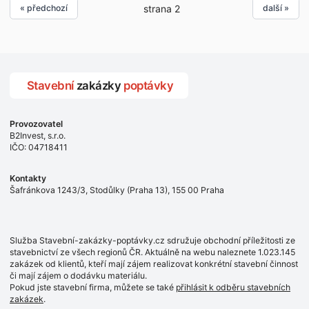
Lokalita:
« předchozí
další »
strana 2
- Praha 5 Stodůlky
Stavební
zakázky
poptávky
Provozovatel
B2Invest, s.r.o.
IČO: 04718411
Kontakty
Šafránkova 1243/3, Stodůlky (Praha 13), 155 00 Praha
Služba Stavební-zakázky-poptávky.cz sdružuje obchodní příležitosti ze
stavebnictví ze všech regionů ČR. Aktuálně na webu naleznete 1.023.145
zakázek od klientů, kteří mají zájem realizovat konkrétní stavební činnost
či mají zájem o dodávku materiálu.
Pokud jste stavební firma, můžete se také
přihlásit k odběru stavebních
zakázek
.