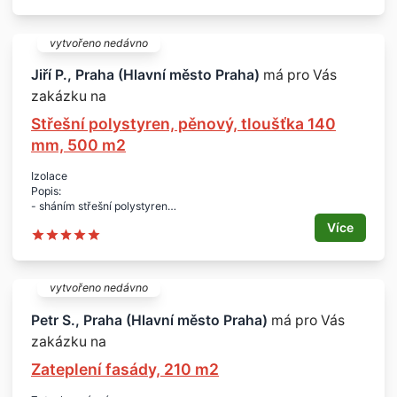
Plocha:
- 500 m2
Tloušťka:
vytvořeno nedávno
- 100 mm
Lokalita dopravy (včetně dopravy):
Jiří P., Praha (Hlavní město Praha)
má pro Vás
- Praha 4, Libuš
zakázku na
Další specifikace:
Střešní polystyren, pěnový, tloušťka 140
- celková dodávka je cca 530 m2
- požadujeme desky nařezat na rozměr 3.200 x 1.200 mm (3,2 x
mm, 500 m2
1,2 m)
Izolace
Popis:
- sháním střešní polystyren
- pěnový (EPS)
Více
Rozměry:
- desky 2 x 1 m
- tloušťka 142 mm = 7 desek z 1 m3
Množství:
vytvořeno nedávno
- 500 m2
Lokalita:
Petr S., Praha (Hlavní město Praha)
má pro Vás
- Praha 4
zakázku na
Zateplení fasády, 210 m2