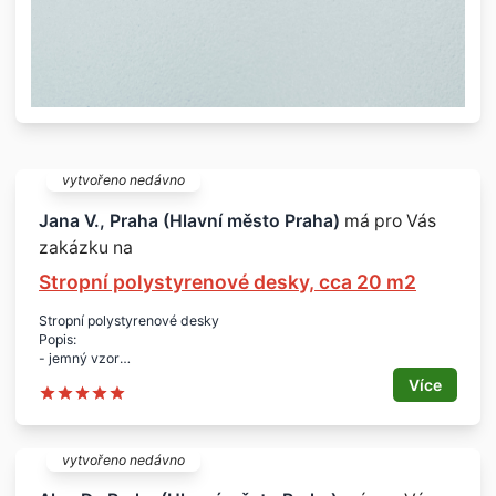
vytvořeno nedávno
Jana V., Praha (Hlavní město Praha)
má pro Vás
zakázku na
Stropní polystyrenové desky, cca 20 m2
Stropní polystyrenové desky
Popis:
- jemný vzor
Lokalita:
Více
- Praha 4 - Krč
Množství:
- cca 20 m2
vytvořeno nedávno