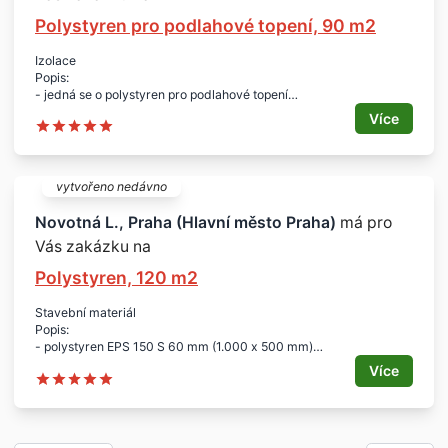
Polystyren pro podlahové topení, 90 m2
Izolace
Popis:
- jedná se o polystyren pro podlahové topení
Parametry:
Více
- 2 cm deska
- 3 cm nopky
Množství:
- 90 m2
vytvořeno nedávno
Lokalita:
- Praha
Novotná L., Praha (Hlavní město Praha)
má pro
Vás zakázku na
Polystyren, 120 m2
Stavební materiál
Popis:
- polystyren EPS 150 S 60 mm (1.000 x 500 mm)
- polystyren EPS 200 S 60 mm (1.000 x 500 mm)
Více
- perimetrická deska DEKPERIMETER 200 60 mm (1.250 x 600
mm)
Množství:
- vše po 120 m2