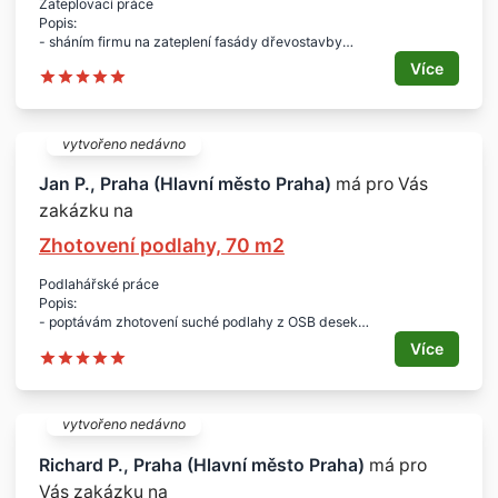
Zateplovací práce
Popis:
- sháním firmu na zateplení fasády dřevostavby
- povrch OSB desky
Více
- překrytí spár oken a dveří
Rozsah:
- 210 m2
Síla zateplení:
vytvořeno nedávno
- polystyren, 5 - 10 cm
Lokalita:
Jan P., Praha (Hlavní město Praha)
má pro Vás
- Praha 5 - Lipence
zakázku na
Termín:
- od srpna do zimy 2015
Zhotovení podlahy, 70 m2
Podlahářské práce
Popis:
- poptávám zhotovení suché podlahy z OSB desek
- tvořené 3-5 cm liapor
Více
- 5 cm polystyren EPS 100, 2x OSB desky 15 mm
Rozsah:
- 70 m2
Lokalita:
vytvořeno nedávno
- Praha
Richard P., Praha (Hlavní město Praha)
má pro
Vás zakázku na