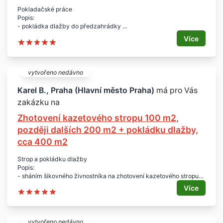
Termín:
Pokladačské práce
- podzim 2015
Popis:
- pokládka dlažby do předzahrádky
- vymývatelná dlažba Dunaj 40 x 40
Více
- odstranit hlínu, 30 cm
- pod tím je beton, na to štěrk a položit dlažbu
Plocha:
- 22 m2
vytvořeno nedávno
Lokalita:
- Uhříněves, Praha
Karel B., Praha (Hlavní město Praha)
má pro Vás
Termín:
zakázku na
- kdykoliv
Zhotovení kazetového stropu 100 m2,
později dalších 200 m2 + pokládku dlažby,
cca 400 m2
Strop a pokládku dlažby
Popis:
- sháním šikovného živnostníka na zhotovení kazetového stropu
- podklad nyní - dřevo
Více
- dále poptávám položení dlažby mramorit 3 cm na stávající
betonovou podlahu
- zdělte prosím orientační cenu za m2
Rozsah:
vytvořeno nedávno