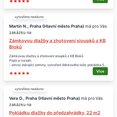
Rozsah:
- dle technické a výkresové dokumentace viz příloha
Lokalita:
- Praha 10, Uhříněves
vytvořeno nedávno
Martin N., Praha (Hlavní město Praha)
má pro Vás
zakázku na
Zámkovou dlažby a zhotovení sloupků z KB
Bloků
Zámkovou dlažby a zhotovení sloupků z KB Bloků
Popis a rozsah:
- odvoz stávající zeminy, vytvoření štěrkového lože, pokládka 52
m zámkové dlažby BEST Archia Colormix Sahara standart,
Více
osazení obrubníků 25,7 m BEST Parkan standart žlutá
- vyzdění 6 ks sloupků z KB Bloků 19 x 19 x 39 cm jednostranně
štípaných
Rozměr:
vytvořeno nedávno
- sloupku Š. 19 cm, V. 228 cm, D. 78 cm
- to znamená jeden sloupek = 24 KB bloků
Vera O., Praha (Hlavní město Praha)
má pro Vás
- sloupky vylít betonem a zpevnit roxory
zakázku na
- kompletní dodávka vč. materiálu a odvozu zbytků
Lokalita:
Pokládku dlažby do předzahrádky, 22 m2
- Praha 10 - Pitkovice