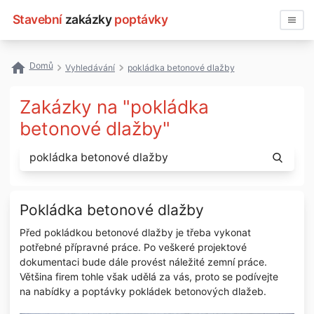
Stavební
zakázky
poptávky
Vyhledávat
Domů
Vyhledávání
pokládka betonové dlažby
Všechny zakázky
Zakázky na "pokládka
Nejčastější vyhledávání
betonové dlažby"
Registrace firmy
Pokládka betonové dlažby
Před pokládkou betonové dlažby je třeba vykonat
potřebné přípravné práce. Po veškeré projektové
dokumentaci bude dále provést náležité zemní práce.
Většina firem tohle však udělá za vás, proto se podívejte
na nabídky a poptávky pokládek betonových dlažeb.