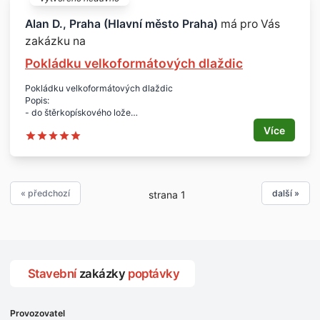
- kazetový strop - cca 100 m2, později dalších asi 200 m2 (hala)
- dlažba - cca 400 m2
Alan D., Praha (Hlavní město Praha)
má pro Vás
Lokalita:
zakázku na
- Praha
Pokládku velkoformátových dlaždic
Pokládku velkoformátových dlaždic
Popis:
- do štěrkopískového lože
- pokládka zámkové dlažby 600 x 600 x 20
Více
- příprava podloží
- pokládka zámkové dlažby, včetně za-pískování
Lokalita:
- Praha
Termín:
« předchozí
další »
strana 1
- srpen 2015
Velikost:
- plocha velkoformátové dlažby 56 m2, pokládka betonové
zámkové dlažby 54 m2
Stavební
zakázky
poptávky
Provozovatel