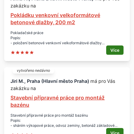
- začátek roku 2019 (leden-únor)
zakázku na
Doplňující informace:
- terasa materiál - dlažba Marrazi clays
Pokládku venkovní velkoformátové
- sokl řezaný 40 mm, celková délka 7,5 m
- dlažba na balkony - Marrazi tl. 20 mm (60 x 60 cm)
betonové dlažby, 200 m2
Pokladačské práce
Popis:
- položení betonové venkovní velkoformátové dlažby
- materiál mám, je nutné jej řezat
Více
Rozměry a množství:
- materiál pohledový beton do 2.000 x 1.000 mm
- cca 200 m2
Lokalita:
vytvořeno nedávno
- Praha 10
Termín:
Jiri M., Praha (Hlavní město Praha)
má pro Vás
- ihned, nebo co nejdříve
zakázku na
Stavební přípravné práce pro montáž
bazénu
Stavební přípravné práce pro montáž bazénu
Popis:
- sháním výkopové práce, odvoz zeminy, betonáž základové
desky, betonáž stěn po instalaci bazénu, pokládka dlažby
Více