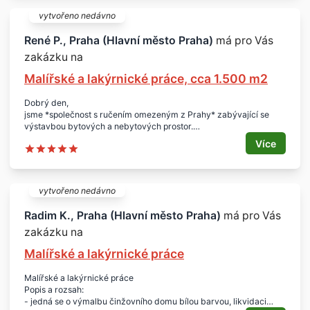
- Praha 8
vytvořeno nedávno
René P., Praha (Hlavní město Praha)
má pro Vás
zakázku na
Malířské a lakýrnické práce, cca 1.500 m2
Dobrý den,
jsme *společnost s ručením omezeným z Prahy* zabývající se
výstavbou bytových a nebytových prostor.
*Pro naši zakázku v Mladé Boleslavi poptáváme:*
Více
* *zhotovení malířských a lakýrnických prací*
* *termín:* duben 2015
* *specifikace:*
** malířské a lakýrnické práce
vytvořeno nedávno
** rozsah prací je cca 1.500 m2
** cena 350.000,- Kč
Radim K., Praha (Hlavní město Praha)
má pro Vás
Prosím o vypracování cenové nabídky a zaslání na e-mail nebo
zakázku na
kontaktováním na níže uvedený telefon.
Děkuji.
Malířské a lakýrnické práce
Malířské a lakýrnické práce
Popis a rozsah:
- jedná se o výmalbu činžovního domu bílou barvou, likvidaci