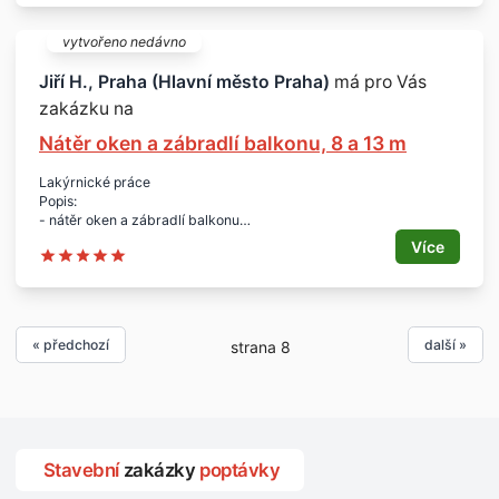
- 1 ks
Lokalita:
vytvořeno nedávno
- Praha 9 Prosek
Jiří H., Praha (Hlavní město Praha)
má pro Vás
zakázku na
Nátěr oken a zábradlí balkonu, 8 a 13 m
Lakýrnické práce
Popis:
- nátěr oken a zábradlí balkonu
Rozsah:
Více
- 1 ks okna
- výška 8 m, rozděleno na 12 dílů
- zábradlí délka 13 m
Lokalita:
- Praha - Běchovice
« předchozí
další »
strana 8
Termín:
- 2/2 září 2017
Stavební
zakázky
poptávky