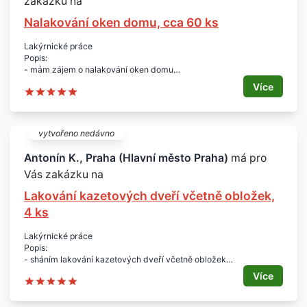
zakázku na
Nalakování oken domu, cca 60 ks
Lakýrnické práce
Popis:
- mám zájem o nalakování oken domu
- práce včetně obroušení starého laku
Více
- nutné lešení
Počet:
- cca 60 oken
- 4 patra domu
vytvořeno nedávno
Cena:
- do 250.000 Kč
Antonín K., Praha (Hlavní město Praha)
má pro
Lokalita:
Vás zakázku na
- Praha 8
Lakování kazetových dveří včetně obložek,
4 ks
Lakýrnické práce
Popis:
- sháním lakování kazetových dveří včetně obložek
- původní barva je odlouhována
Více
Rozsah:
- čtvery dveře
Lokalita: