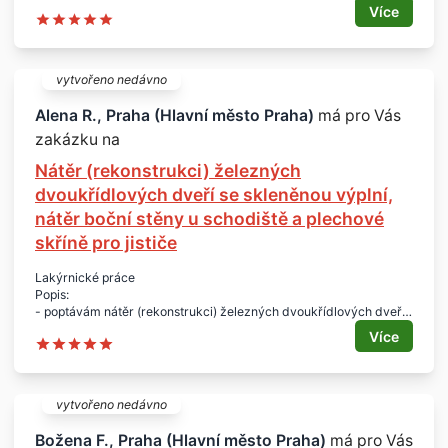
linkrusty podél schodiště a přelakování všech (12 ks) vstupních
Více
dveří do bytů
Lokalita:
- Praha 9
vytvořeno nedávno
Alena R., Praha (Hlavní město Praha)
má pro Vás
zakázku na
Nátěr (rekonstrukci) železných
dvoukřídlových dveří se skleněnou výplní,
nátěr boční stěny u schodiště a plechové
skříně pro jističe
Lakýrnické práce
Popis:
- poptávám nátěr (rekonstrukci) železných dvoukřídlových dveří
se skleněnou výplní, nátěr boční stěny u schodiště a plechové
Více
skříně pro jističe
Popis zakázky, požadujeme:
1) natřít (zrekonstruovat) povrch železných dvoukřídlových dveří
se skleněnou výplní, které jsou umístěny v interiéru bytového
vytvořeno nedávno
domu (tzvn. spojovací dveře)
- dále doplnit tmely upevňující skleněné výplně v rámech dveří
Božena F., Praha (Hlavní město Praha)
má pro Vás
- rozměr dveří: výška dveří – 2.450 mm, šířka dveří – 1.850 mm