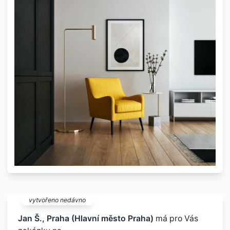
vytvořeno nedávno
Jan Š., Praha (Hlavní město Praha)
má pro Vás