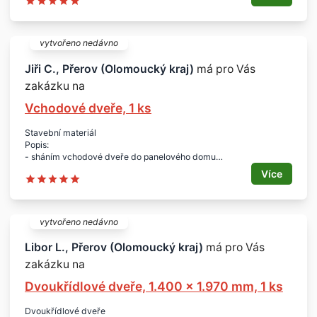
- Přerov
Počet:
- 1 ks
vytvořeno nedávno
Jiři C., Přerov (Olomoucký kraj)
má pro Vás
zakázku na
Vchodové dveře, 1 ks
Stavební materiál
Popis:
- sháním vchodové dveře do panelového domu
- s pravou orientací
Více
- bezpečnostní typ
- plné prosklení
- vč. kukátka a kování
Materiál:
vytvořeno nedávno
- dřevěné - dub
Rozměry:
Libor L., Přerov (Olomoucký kraj)
má pro Vás
- 80 x 195 cm
zakázku na
Lokalita:
Dvoukřídlové dveře, 1.400 x 1.970 mm, 1 ks
- Přerov
Dvoukřídlové dveře