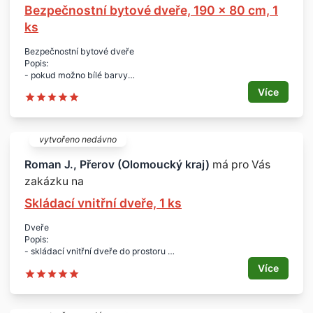
Bezpečnostní bytové dveře, 190 x 80 cm, 1
ks
Bezpečnostní bytové dveře
Popis:
- pokud možno bílé barvy
Rozměr:
Více
- 190 x 80 cm
Množství:
- 1 ks
Lokalita:
vytvořeno nedávno
- Přerov
Roman J., Přerov (Olomoucký kraj)
má pro Vás
zakázku na
Skládací vnitřní dveře, 1 ks
Dveře
Popis:
- skládací vnitřní dveře do prostoru
- tmavé dřevo
Více
Rozměry:
- š. 2,5 m v. 2,3 m
Množství:
- 1 ks