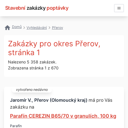
Stavební
zakázky
poptávky
Vyhledávat
Domů
Vyhledávání
Přerov
Všechny zakázky
Zakázky pro okres Přerov,
Nejčastější vyhledávání
stránka 1
Nalezeno 5 358 zakázek.
Registrace firmy
Zobrazena stránka 1 z 670
vytvořeno nedávno
Jaromír V., Přerov (Olomoucký kraj)
má pro Vás
zakázku na
Parafín CEREZIN B65/70 v granulích, 100 kg
Parafín