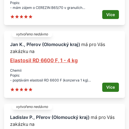
Popis:
- mám zájem o CEREZIN B65/70 v granulích
- bílý nebo jiný technický parafín vhodný pro výrobu vzorového
Více
odlitku v průmyslu
Množství:
- 100 kg
Lokalita:
vytvořeno nedávno
- Přerov
- celá ČR
Jan K., Přerov (Olomoucký kraj)
má pro Vás
zakázku na
Elastosil RD 6600 F, 1 - 4 kg
Chemii
Popis:
- poptávám elastosil RD 6600 F (konzerva 1 kg)
Množství:
Více
- 1 - 4 kg
Lokalita:
- Přerov
Termín:
vytvořeno nedávno
- ihned
Ladislav P., Přerov (Olomoucký kraj)
má pro Vás
zakázku na