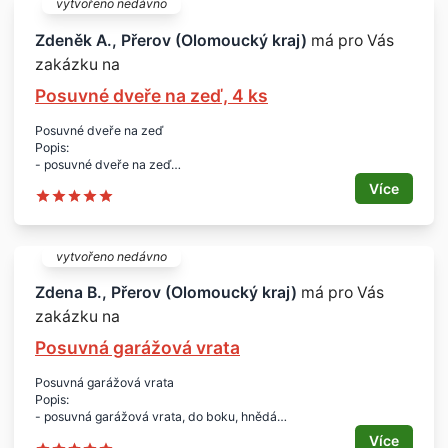
vytvořeno nedávno
Lokalita:
- Přerov
Zdeněk A., Přerov (Olomoucký kraj)
má pro Vás
Termín:
zakázku na
- červenec 2015
Posuvné dveře na zeď, 4 ks
Posuvné dveře na zeď
Popis:
- posuvné dveře na zeď
- jedny se zámkem
Více
- na míru
Počet:
- 4 ks
Lokalita:
vytvořeno nedávno
- Přerov
Zdena B., Přerov (Olomoucký kraj)
má pro Vás
zakázku na
Posuvná garážová vrata
Posuvná garážová vrata
Popis:
- posuvná garážová vrata, do boku, hnědá
Lokalita:
Více