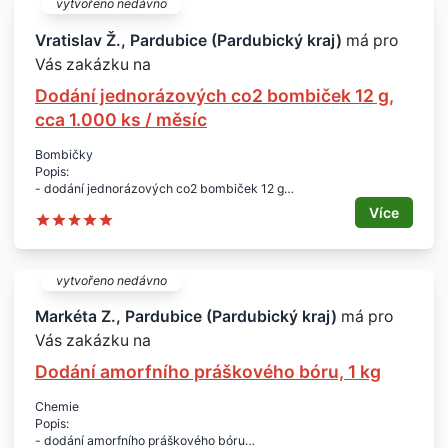
vytvořeno nedávno
Vratislav Ž., Pardubice (Pardubický kraj)
má pro
Vás zakázku na
Dodání jednorázových co2 bombiček 12 g,
cca 1.000 ks / měsíc
Bombičky
Popis:
- dodání jednorázových co2 bombiček 12 g
Množství:
Více
- cca 1.000 kusů za měsíc
Lokalita:
- Pardubice
- nabídky z celé České republiky
vytvořeno nedávno
Markéta Z., Pardubice (Pardubický kraj)
má pro
Vás zakázku na
Dodání amorfního práškového bóru, 1 kg
Chemie
Popis:
- dodání amorfního práškového bóru