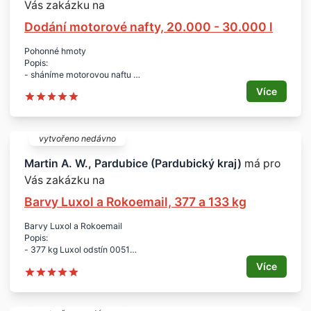
Vás zakázku na
Dodání motorové nafty, 20.000 - 30.000 l
Pohonné hmoty
Popis:
- sháníme motorovou naftu
- dle období (letní, přechodová, zimní)
Více
Množství:
- dle období 20.000 - 30.000 l
Lokalita:
- Pardubice, Pardubický kraj
vytvořeno nedávno
Termín:
-průběžně
Martin A. W., Pardubice (Pardubický kraj)
má pro
- každý týden cca 30.000 litrů
Vás zakázku na
Doplňující informace:
- s dopravou nebo bez dopravy
Barvy Luxol a Rokoemail, 377 a 133 kg
Barvy Luxol a Rokoemail
Popis:
- 377 kg Luxol odstín 0051
- 133 kg Rokoemail S2013 odstín 5700
Více
Lokalita:
- Pardubice