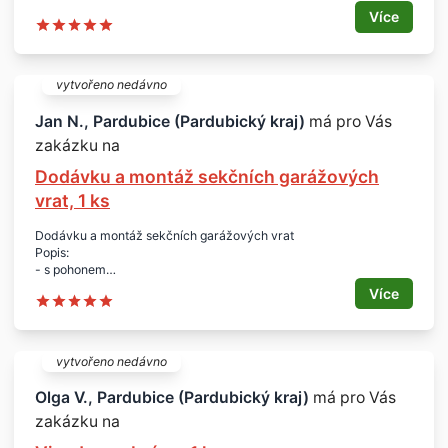
Množství:
Více
- min 1 kg
Lokalita:
- Pardubice
vytvořeno nedávno
Jan N., Pardubice (Pardubický kraj)
má pro Vás
zakázku na
Dodávku a montáž sekčních garážových
vrat, 1 ks
Dodávku a montáž sekčních garážových vrat
Popis:
- s pohonem
Rozměr:
Více
- 4.000 x 2.500 mm
Počet:
- 1 ks
Lokalita:
vytvořeno nedávno
- Pardubice
Olga V., Pardubice (Pardubický kraj)
má pro Vás
zakázku na