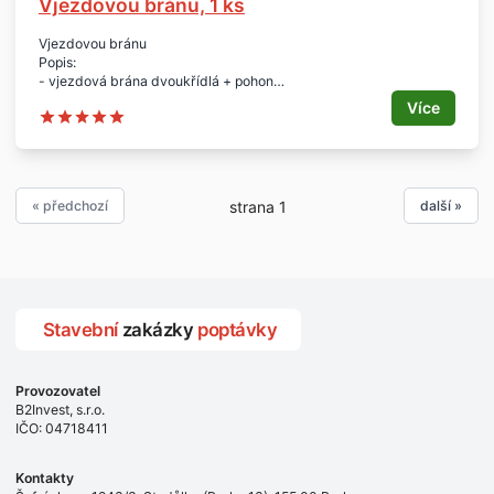
Vjezdovou bránu, 1 ks
Vjezdovou bránu
Popis:
- vjezdová brána dvoukřídlá + pohon
Lokalita:
Více
- Pardubice
Počet:
- 1 ks
Rozměry:
« předchozí
další »
strana 1
- 300 x 150 cm, nejraději poplastovaná + el. pohon na dálkové
ovládání
Stavební
zakázky
poptávky
Provozovatel
B2Invest, s.r.o.
IČO: 04718411
Kontakty