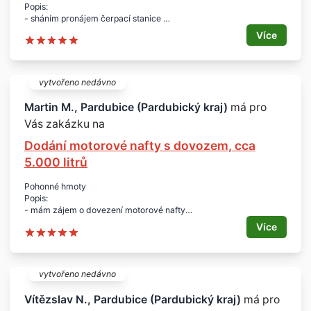
Popis:
- sháním pronájem čerpací stanice
- dlouhodobý pronájem
Více
Lokalita:
- oblast Pardubice, Hradec Králové, Čáslav, Kutná Hora, Přelouč,
Chrudim a blízké okolí
vytvořeno nedávno
Martin M., Pardubice (Pardubický kraj)
má pro
Vás zakázku na
Dodání motorové nafty s dovozem, cca
5.000 litrů
Pohonné hmoty
Popis:
- mám zájem o dovezení motorové nafty
Množství:
Více
- cca 5.000 litrů
Lokalita:
- Pardubice a okolí do max. 20 km
vytvořeno nedávno
- četnost 1x měsíčně
Vítězslav N., Pardubice (Pardubický kraj)
má pro