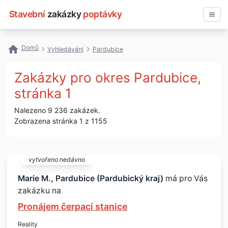
Stavební
zakázky
poptávky
Vyhledávat
Domů
Vyhledávání
Pardubice
Všechny zakázky
Zakázky pro okres Pardubice,
Nejčastější vyhledávání
stránka 1
Nalezeno 9 236 zakázek.
Registrace firmy
Zobrazena stránka 1 z 1155
vytvořeno nedávno
Marie M., Pardubice (Pardubický kraj)
má pro Vás
zakázku na
Pronájem čerpací stanice
Reality