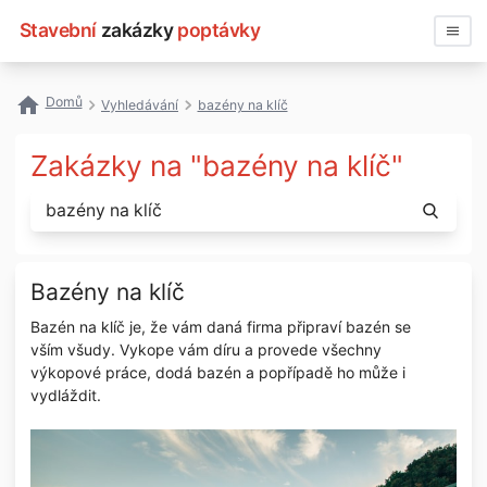
Stavební
zakázky
poptávky
Vyhledávat
Domů
Vyhledávání
bazény na klíč
Všechny zakázky
Zakázky na "bazény na klíč"
Nejčastější vyhledávání
Registrace firmy
Bazény na klíč
Bazén na klíč je, že vám daná firma připraví bazén se
vším všudy. Vykope vám díru a provede všechny
výkopové práce, dodá bazén a popřípadě ho může i
vydláždit.