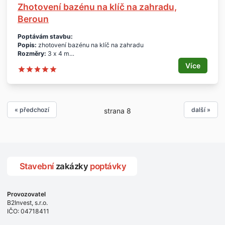
Zhotovení bazénu na klíč na zahradu,
Beroun
Poptávám stavbu:
Popis:
zhotovení bazénu na klíč na zahradu
Rozměry:
3 x 4 m
Specifikace:
dodání bazénu včetně zabudování na zahradu
Více
rodinného domu
Termín:
- nabídky - 2 týdny
- realizace - jaro 2016
Lokalita:
Beroun
« předchozí
další »
strana 8
Cena:
cca do 45.000 Kč
Platnost poptávky:
2 týdny.
Profil poptávajícího:
soukromá osoba z okresu Beroun.
Děkuji za nabídky.
Stavební
zakázky
poptávky
Provozovatel
B2Invest, s.r.o.
IČO: 04718411