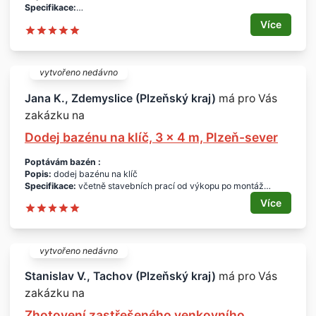
Specifikace:
- tj. včetně výkopových prací
Více
- horní hrana bazénu zakončena pro položení bazénové lemovky
(plast, dřevo atd.)
- bazén včetně vnitřního schodiště bez podvodního světla
Tvar:
obdélník
vytvořeno nedávno
Materiál:
plast, laminát
Rozměry:
cca 6 x 3 x 1,5 m (d x š x h)
Jana K., Zdemyslice (Plzeňský kraj)
má pro Vás
Termín:
březen - duben 2015 (podle počasí)
zakázku na
Lokalita:
Brandýs nad Labem - Stará Boleslav
cena:
nabídněte
Dodej bazénu na klíč, 3 x 4 m, Plzeň-sever
Platnost poptávky:
1 měsíc.
Profil poptávajícího:
soukromá osoba z okresu Praha-východ.
Poptávám bazén :
Děkuji za nabídky.
Popis:
dodej bazénu na klíč
Specifikace:
včetně stavebních prací od výkopu po montáž
Typ:
zapuštěný
Více
Tvar:
obdélník
Krytý:
ne
Rozměry:
3 x 4 m
Hloubka:
1,2 - 1,5 m
vytvořeno nedávno
Materiál:
plast
Doprava:
ano
Stanislav V., Tachov (Plzeňský kraj)
má pro Vás
Montáž:
ano
zakázku na
Lokalita:
Plzeň-sever
Termín:
dohodou
Zhotovení zastřešeného venkovního