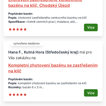
Cena:
nabídněte
Další informace:
vestavěné schody - ne žebřík, barva standardní
bazénu na klíč, Chodský Újezd
modrá, filtrace písková, solární panely, vysavač ruční, světla 2x,
krytí bazénu - fólie
Poptávám bazén:
Platnost poptávky:
2 měsíce.
Popis:
zhotovení zastřešeného venkovního bazénu na klíč
Profil poptávajícího:
soukromá osoba z okresu Plzeň-sever.
Specifikace:
včetně zemních prací, instalace, atd.
Děkuji za nabídky.
Rozměr:
dle zaměření na místě
Více
Termín:
nabídky ihned
Lokalita:
Chodský Újezd
Cena:
dohodou
Profil poptávajícího:
soukromá osoba z okresu Tachov.
vytvořeno nedávno
Děkuji za nabídky.
Hana F., Kutná Hora (Středočeský kraj)
má pro
Vás zakázku na
Kompletní zhotovení bazénu se zastřešením
na klíč
Poptávám bazén:
Popis:
kompletní zhotovení bazénu se zastřešením na klíč
Rozměry:
bazén 6 x 3 m
Lokalita:
Čáslav
Více
Termín:
nabídky co nejdříve
Cena:
dohodou
Platnost poptávky:
2 týdny.