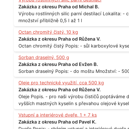
Zakázka z okresu Praha od Michal B.
Výrobu rostlinných silic parní destilací Lokalita: - celá ČR Množství: - pravidelné odběry v
množství přibližně 0,5 l až 1 l
Octan chromitý čistý, 10 kg
Zakázka z okresu Praha od Růžena V.
Sorban draselný, 500 g
Zakázka z okresu Praha od Evžen B.
Oleje pro technické využití, cca 500 kg
Zakázka z okresu Praha od Růžena V.
Oleje Popis. - pro naši výrobu čističů poptáváme dodávku olejů - konkrétně se jedná o směs
vyšších mastných kyselin s převahou olejové kyseli
při 20°C - cca 870 kg / m3 Balení: - po 190 kg v sudu Množství: - cca 500 kg - roční spotřeba
Vstupní a interiérové dveře, 1 + 7 ks
Lokalita: - Praha
Zakázka z okresu Praha od Pavel K.
Dveře Popis: - sháním vstupní a interiérové dveře pro byt Rozměr a počet: - vstupní 80 cm,