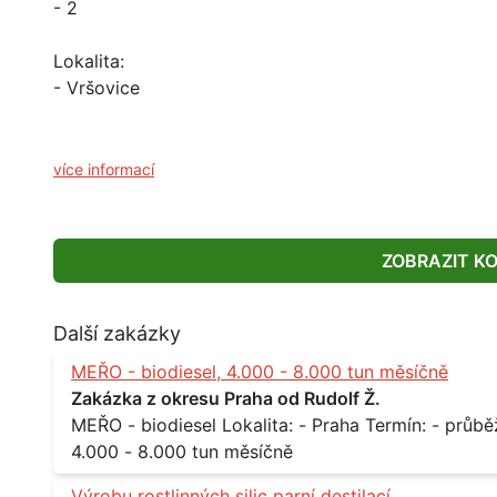
- 2
Lokalita:
- Vršovice
více informací
ZOBRAZIT K
Další zakázky
MEŘO - biodiesel, 4.000 - 8.000 tun měsíčně
Zakázka z okresu Praha od Rudolf Ž.
MEŘO - biodiesel Lokalita: - Praha Termín: - průběžně, minimálně roční kontrakt Množství: -
4.000 - 8.000 tun měsíčně
Výrobu rostlinných silic parní destilací