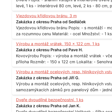
levé, 1 ks - interiérové 80 cm, levé, 2 ks - 80 cm, pravé, 
Praha 10
Vjezdovou křídlovou bránu, 3 m
Zakázka z okresu Praha od Sedláček
Vjezdovou křídlovou bránu Popis: - s montáží - možná i s motory, záleží na ceně - potřebuji to
Výrobu a montáž vrátek, 150 x 122 cm, 1 ks
Zakázka z okresu Praha od Pave H.
Kovovýrobu Popis: - výroba a montáž vrátek - včetně montáže - materiál kov / dřevo - viz
Výrobu a montáž ocelových, resp. hliníkových vst
Zakázka z okresu Praha od Jiří G.
Výrobu a montáž ocelových, resp. hliníkových vstupů Popis: - včtetně prosklení a elekt
samozamýkacích zámků pro panelový dům - jedná se o vchodové dveře umístěné v
zarámovaném a proskleném portálu - předmětem d
Dveře dvoudílné bezpečnostní, 1 ks
nevyhovujících prosklených, umělohmotných vstupů Množství: - 8 ks Lokalita: - 7, 9, 11,
Zakázka z okresu Praha od Jan K.
Praha 10 Strašnice Termín: - III.Q. 2015 Je nutná návštěva odpovědného pracovníka
Dveře dvoudílné bezpečnostní Velikost: - šířka cca 2x 65 cm, výška cca 210 cm Popis: -