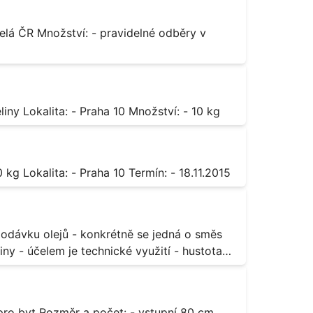
Octan chromitý čistý Popis: - sůl karboxylové kyseliny Lokalita: - Praha 10 Množství: - 10 kg
Sorban draselný Popis: - do moštu Množství: - 500 kg Lokalita: - Praha 10 Termín: - 18.11.2015
ny - účelem je technické využití - hustota