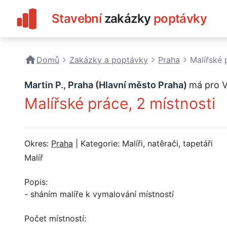
Stavební
zakázky
poptávky
Domů
Zakázky a poptávky
Praha
Malířské 
Martin P., Praha (Hlavní město Praha)
má pro V
Malířské práce, 2 místnosti
Okres:
Praha
| Kategorie: Malíři, natěrači, tapetáři
Malíř
Popis:
- sháním malíře k vymalování místností
Počet místností: