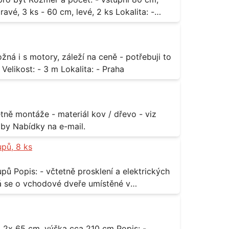
3 ks - 60 cm, levé, 2 ks Lokalita: -
za rozumnou cenu Materiál: - ocel Množství: - 1 ks Velikost: - 3 m Lokalita: - Praha
příloha Rozměr: - 150 x 122 cm Lokalita: - Senohraby Nabídky na e-mail.
upů, 8 ks
rických
odávky bude i demontáž stávajících a už
 13,