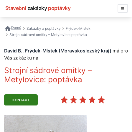
Stavební
zakázky
poptávky
Vyhledávat
Domů
Zakázky a poptávky
Frýdek-Místek
Strojní sádrové omítky – Metylovice: poptávka
Všechny zakázky
David B., Frýdek-Místek (Moravskoslezský kraj)
má pro
Nejčastější vyhledávání
Vás zakázku na
Registrace firmy
Strojní sádrové omítky –
Metylovice: poptávka
KONTAKT