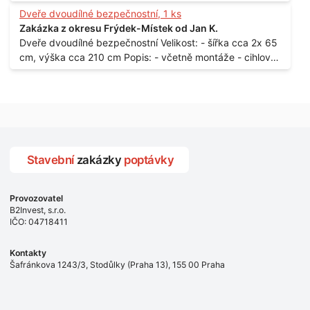
samozamýkacích zámků pro panelový dům - jedná se o
Dveře dvoudílné bezpečnostní, 1 ks
vchodové dveře umístěné v zarámovaném a proskleném
Zakázka z okresu Frýdek-Místek od Jan K.
portálu - předmětem dodávky bude i demontáž
Dveře dvoudílné bezpečnostní Velikost: - šířka cca 2x 65
stávajících a už nevyhovujících prosklených,
cm, výška cca 210 cm Popis: - včetně montáže - cihlový
umělohmotných vstupů Množství: - 8 ks Lokalita: - 7, 9,
dům, 2. patro - vchod z chodby - rozměry bez zárubní
11, 13, Praha 10 Strašnice Termín: - III.Q. 2015 Je nutná
Počet: - 1 ks Lokalita: - Praha 7 - Holešovice
návštěva odpovědného pracovníka dodavatele k
zaměření, kalkulace ceny a termínu dodávky.
Stavební
zakázky
poptávky
Provozovatel
B2Invest, s.r.o.
IČO: 04718411
Kontakty
Šafránkova 1243/3, Stodůlky (Praha 13), 155 00 Praha