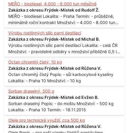
MEŘO - biodiesel, 4.000 - 8.000 tun měsíčně
Zakázka z okresu Frýdek-Místek od Rudolf Ž.
MEŘO - biodiesel Lokalita: - Praha Termín: - průběžně,
minimálně roční kontrakt Množství: - 4.000 - 8.000 tun
měsíčně
Výrobu rostlinných silic parní destilací
Zakázka z okresu Frýdek-Místek od Michal B.
Výrobu rostlinných silic parní destilací Lokalita: - celá ČR
Množství: - pravidelné odběry v množství přibližně 0,5 l
až 1 l
Octan chromitý čistý, 10 kg
Zakázka z okresu Frýdek-Místek od Růžena V.
Octan chromitý čistý Popis: - sůl karboxylové kyseliny
Lokalita: - Praha 10 Množství: - 10 kg
Sorban draselný, 500 g
Zakázka z okresu Frýdek-Místek od Evžen B.
Sorban draselný Popis: - do moštu Množství: - 500 kg
Lokalita: - Praha 10 Termín: - 18.11.2015
Oleje pro technické využití, cca 500 kg
Zakázka z okresu Frýdek-Místek od Růžena V.
Oleje Popis. - pro naši výrobu čističů poptáváme