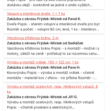
dodávku olejů - konkrétně se jedná o směs vyšších
mastných kyselin s převahou olejové kyseliny - účelem je
Vstupní a interiérové dveře, 1 + 7 ks
technické využití - hustota při 20°C - cca 870 kg / m3
Zakázka z okresu Frýdek-Místek od Pavel K.
Balení: - po 190 kg v sudu Množství: - cca 500 kg - roční
Dveře Popis: - sháním vstupní a interiérové dveře pro byt
spotřeba Lokalita: - Praha
Rozměr a počet: - vstupní 80 cm, levé, 1 ks - interiérové
80 cm, levé, 2 ks - 80 cm, pravé, 3 ks - 60 cm, levé, 2 ks
Vjezdovou křídlovou bránu, 3 m
Lokalita: - Praha 10
Zakázka z okresu Frýdek-Místek od Sedláček
Vjezdovou křídlovou bránu Popis: - s montáží - možná i s
motory, záleží na ceně - potřebuji to za rozumnou cenu
Materiál: - ocel Množství: - 1 ks Velikost: - 3 m Lokalita: -
Výrobu a montáž vrátek, 150 x 122 cm, 1 ks
Praha
Zakázka z okresu Frýdek-Místek od Pave H.
Kovovýrobu Popis: - výroba a montáž vrátek - včetně
montáže - materiál kov / dřevo - viz příloha Rozměr: -
150 x 122 cm Lokalita: - Senohraby Nabídky na e-mail.
Výrobu a montáž ocelových, resp. hliníkových vstupů, 8
ks
Zakázka z okresu Frýdek-Místek od Jiří G.
Výrobu a montáž ocelových, resp. hliníkových vstupů
Popis: - včtetně prosklení a elektrických