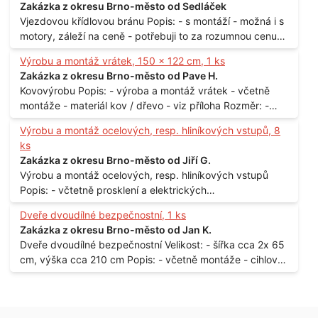
Zakázka z okresu Brno-město od Sedláček
Vjezdovou křídlovou bránu Popis: - s montáží - možná i s
motory, záleží na ceně - potřebuji to za rozumnou cenu
Materiál: - ocel Množství: - 1 ks Velikost: - 3 m Lokalita: -
Výrobu a montáž vrátek, 150 x 122 cm, 1 ks
Praha
Zakázka z okresu Brno-město od Pave H.
Kovovýrobu Popis: - výroba a montáž vrátek - včetně
montáže - materiál kov / dřevo - viz příloha Rozměr: -
150 x 122 cm Lokalita: - Senohraby Nabídky na e-mail.
Výrobu a montáž ocelových, resp. hliníkových vstupů, 8
ks
Zakázka z okresu Brno-město od Jiří G.
Výrobu a montáž ocelových, resp. hliníkových vstupů
Popis: - včtetně prosklení a elektrických
samozamýkacích zámků pro panelový dům - jedná se o
Dveře dvoudílné bezpečnostní, 1 ks
vchodové dveře umístěné v zarámovaném a proskleném
Zakázka z okresu Brno-město od Jan K.
portálu - předmětem dodávky bude i demontáž
Dveře dvoudílné bezpečnostní Velikost: - šířka cca 2x 65
stávajících a už nevyhovujících prosklených,
cm, výška cca 210 cm Popis: - včetně montáže - cihlový
umělohmotných vstupů Množství: - 8 ks Lokalita: - 7, 9,
dům, 2. patro - vchod z chodby - rozměry bez zárubní
11, 13, Praha 10 Strašnice Termín: - III.Q. 2015 Je nutná
Počet: - 1 ks Lokalita: - Praha 7 - Holešovice
návštěva odpovědného pracovníka dodavatele k
zaměření, kalkulace ceny a termínu dodávky.