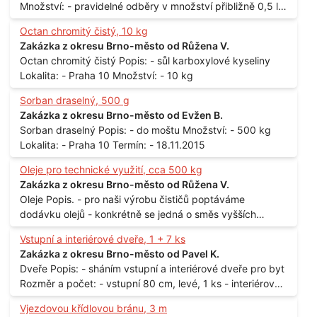
Množství: - pravidelné odběry v množství přibližně 0,5 l
až 1 l
Octan chromitý čistý, 10 kg
Zakázka z okresu Brno-město od Růžena V.
Octan chromitý čistý Popis: - sůl karboxylové kyseliny
Lokalita: - Praha 10 Množství: - 10 kg
Sorban draselný, 500 g
Zakázka z okresu Brno-město od Evžen B.
Sorban draselný Popis: - do moštu Množství: - 500 kg
Lokalita: - Praha 10 Termín: - 18.11.2015
Oleje pro technické využití, cca 500 kg
Zakázka z okresu Brno-město od Růžena V.
Oleje Popis. - pro naši výrobu čističů poptáváme
dodávku olejů - konkrétně se jedná o směs vyšších
mastných kyselin s převahou olejové kyseliny - účelem je
Vstupní a interiérové dveře, 1 + 7 ks
technické využití - hustota při 20°C - cca 870 kg / m3
Zakázka z okresu Brno-město od Pavel K.
Balení: - po 190 kg v sudu Množství: - cca 500 kg - roční
Dveře Popis: - sháním vstupní a interiérové dveře pro byt
spotřeba Lokalita: - Praha
Rozměr a počet: - vstupní 80 cm, levé, 1 ks - interiérové
80 cm, levé, 2 ks - 80 cm, pravé, 3 ks - 60 cm, levé, 2 ks
Vjezdovou křídlovou bránu, 3 m
Lokalita: - Praha 10