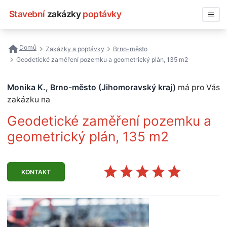
Stavební
zakázky
poptávky
Vyhledávat
Domů
Zakázky a poptávky
Brno-město
Geodetické zaměření pozemku a geometrický plán, 135 m2
Všechny zakázky
Monika K., Brno-město (Jihomoravský kraj)
má pro Vás
Nejčastější vyhledávání
zakázku na
Registrace firmy
Geodetické zaměření pozemku a
geometrický plán, 135 m2
KONTAKT