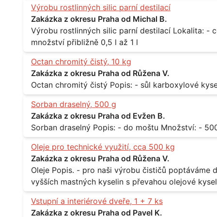
Výrobu rostlinných silic parní destilací
Zakázka z okresu Praha od Michal B.
Výrobu rostlinných silic parní destilací Lokalita: - celá ČR Množství: - pravidelné odběry v
množství přibližně 0,5 l až 1 l
Octan chromitý čistý, 10 kg
Zakázka z okresu Praha od Růžena V.
Sorban draselný, 500 g
Zakázka z okresu Praha od Evžen B.
Oleje pro technické využití, cca 500 kg
Zakázka z okresu Praha od Růžena V.
Oleje Popis. - pro naši výrobu čističů poptáváme dodávku olejů - konkrétně se jedná o směs
vyšších mastných kyselin s převahou olejové kyseli
při 20°C - cca 870 kg / m3 Balení: - po 190 kg v sudu Množství: - cca 500 kg - roční spotřeba
Vstupní a interiérové dveře, 1 + 7 ks
Lokalita: - Praha
Zakázka z okresu Praha od Pavel K.