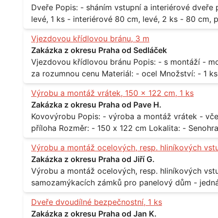
Dveře Popis: - sháním vstupní a interiérové dveře pro byt Rozměr a počet: - vstupní 80 cm,
levé, 1 ks - interiérové 80 cm, levé, 2 ks - 80 cm, pravé, 
Praha 10
Vjezdovou křídlovou bránu, 3 m
Zakázka z okresu Praha od Sedláček
Vjezdovou křídlovou bránu Popis: - s montáží - možná i s motory, záleží na ceně - potřebuji to
Výrobu a montáž vrátek, 150 x 122 cm, 1 ks
Zakázka z okresu Praha od Pave H.
Kovovýrobu Popis: - výroba a montáž vrátek - včetně montáže - materiál kov / dřevo - viz
Výrobu a montáž ocelových, resp. hliníkových vst
Zakázka z okresu Praha od Jiří G.
Výrobu a montáž ocelových, resp. hliníkových vstupů Popis: - včtetně prosklení a elekt
samozamýkacích zámků pro panelový dům - jedná se o vchodové dveře umístěné v
zarámovaném a proskleném portálu - předmětem d
Dveře dvoudílné bezpečnostní, 1 ks
nevyhovujících prosklených, umělohmotných vstupů Množství: - 8 ks Lokalita: - 7, 9, 11,
Zakázka z okresu Praha od Jan K.
Praha 10 Strašnice Termín: - III.Q. 2015 Je nutná návštěva odpovědného pracovníka