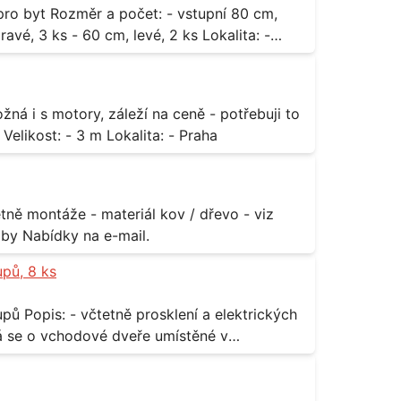
3 ks - 60 cm, levé, 2 ks Lokalita: -
za rozumnou cenu Materiál: - ocel Množství: - 1 ks Velikost: - 3 m Lokalita: - Praha
příloha Rozměr: - 150 x 122 cm Lokalita: - Senohraby Nabídky na e-mail.
upů, 8 ks
rických
odávky bude i demontáž stávajících a už
 13,