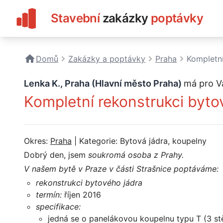
Stavební
zakázky
poptávky
Domů
Zakázky a poptávky
Praha
Kompletní
Lenka K., Praha (Hlavní město Praha)
má pro V
Kompletní rekonstrukci byto
Okres:
Praha
| Kategorie: Bytová jádra, koupelny
Dobrý den, jsem
soukromá osoba z Prahy.
V našem bytě v Praze v části Strašnice poptáváme:
rekonstrukci bytového jádra
termín:
říjen 2016
specifikace:
jedná se o panelákovou koupelnu typu T (3 st