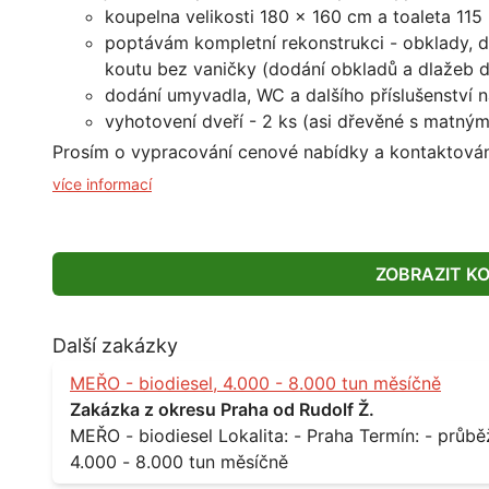
koupelna velikosti 180 x 160 cm a toaleta 11
poptávám kompletní rekonstrukci - obklady, 
koutu bez vaničky (dodání obkladů a dlažeb 
dodání umyvadla, WC a dalšího příslušenství 
vyhotovení dveří - 2 ks (asi dřevěné s matn
Prosím o vypracování cenové nabídky a kontaktován
více informací
ZOBRAZIT K
Další zakázky
MEŘO - biodiesel, 4.000 - 8.000 tun měsíčně
Zakázka z okresu Praha od Rudolf Ž.
MEŘO - biodiesel Lokalita: - Praha Termín: - průběžně, minimálně roční kontrakt Množství: -
4.000 - 8.000 tun měsíčně