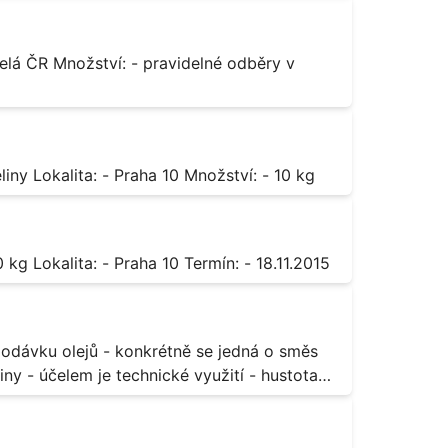
Octan chromitý čistý Popis: - sůl karboxylové kyseliny Lokalita: - Praha 10 Množství: - 10 kg
Sorban draselný Popis: - do moštu Množství: - 500 kg Lokalita: - Praha 10 Termín: - 18.11.2015
ny - účelem je technické využití - hustota