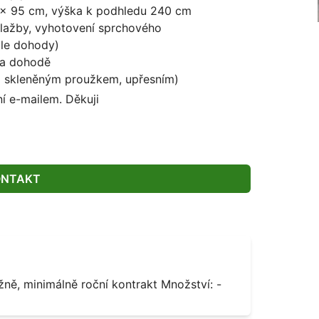
5 x 95 cm, výška k podhledu 240 cm
dlažby, vyhotovení sprchového
dle dohody)
na dohodě
ým skleněným proužkem, upřesním)
í e-mailem. Děkuji
ONTAKT