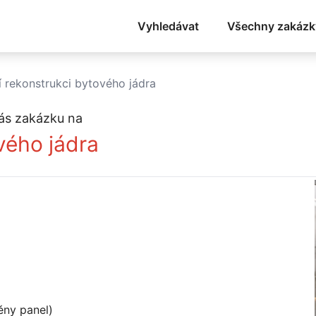
Vyhledávat
Všechny zakázk
 rekonstrukci bytového jádra
ás zakázku na
vého jádra
ěny panel)